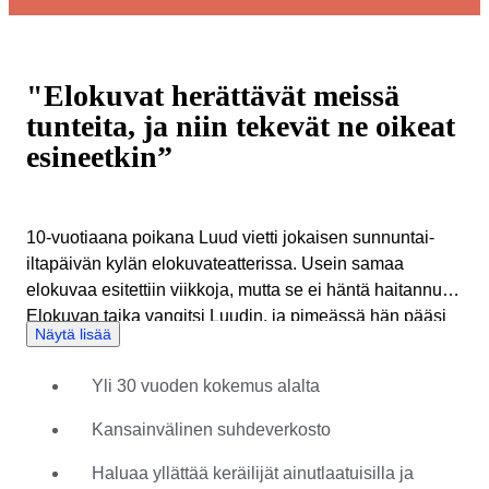
"Elokuvat herättävät meissä
tunteita, ja niin tekevät ne oikeat
esineetkin”
10-vuotiaana poikana Luud vietti jokaisen sunnuntai-
iltapäivän kylän elokuvateatterissa. Usein samaa
elokuvaa esitettiin viikkoja, mutta se ei häntä haitannut.
Elokuvan taika vangitsi Luudin, ja pimeässä hän pääsi
Näytä lisää
seikkailemaan erilaisissa maailmoissa. Hänen
rakkautensa elokuviin oli syttynyt, eikä tulisi koskaan
Yli 30 vuoden kokemus alalta
sammumaan. Luud muutti harrastuksensa uraksi, jonka
jälkeen hän on työskennellyt erilaisissa elokuva- ja
Kansainvälinen suhdeverkosto
elokuva-alan tehtävissä jo 30 vuoden ajan. Näiden
vuosien aikana hänen intohimonsa elokuvia kohtaan on
Haluaa yllättää keräilijät ainutlaatuisilla ja