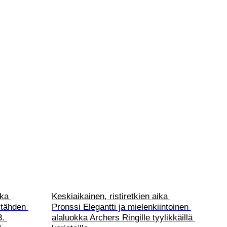
ika 
Keskiaikainen, ristiretkien aika 
tähden 
Pronssi Elegantti ja mielenkiintoinen 
. 
alaluokka Archers Ringille tyylikkäillä 