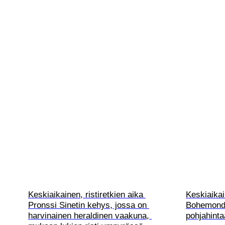
Keskiaikainen, ristiretkien aika 
Keskiaikai
Pronssi Sinetin kehys, jossa on 
Bohemond V
harvinainen heraldinen vaakuna, 
pohjahinta