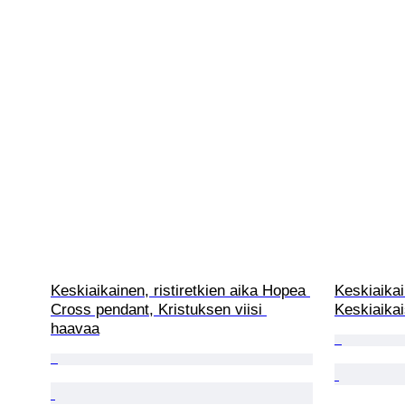
Keskiaikainen, ristiretkien aika Hopea 
Keskiaikain
Cross pendant, Kristuksen viisi 
Keskiaikais
haavaa