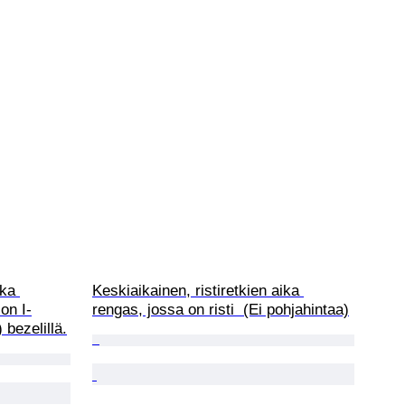
ika 
Keskiaikainen, ristiretkien aika 
on I-
rengas, jossa on risti  (Ei pohjahintaa)
 bezelillä.