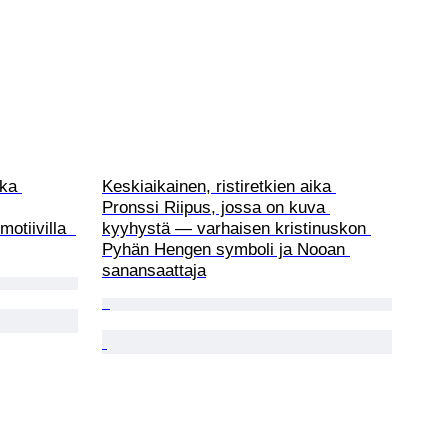
ika 
Keskiaikainen, ristiretkien aika 
Pronssi Riipus, jossa on kuva 
otiivilla  
kyyhystä — varhaisen kristinuskon 
Pyhän Hengen symboli ja Nooan 
sanansaattaja