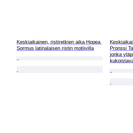
Keskiaikainen, ristiretkien aika Hopea 
Keskiaikain
Sormus latinalaisen ristin motiivilla
Pronssi Tai
jonka yläp
kukoistav