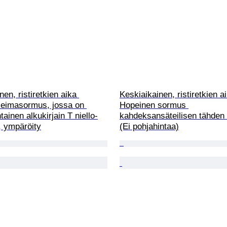
en, ristiretkien aika 
Keskiaikainen, ristiretkien a
leimasormus, jossa on 
Hopeinen sormus 
tainen alkukirjain T niello-
kahdeksansäteilisen tähden m
a, ympäröity
(Ei pohjahintaa)