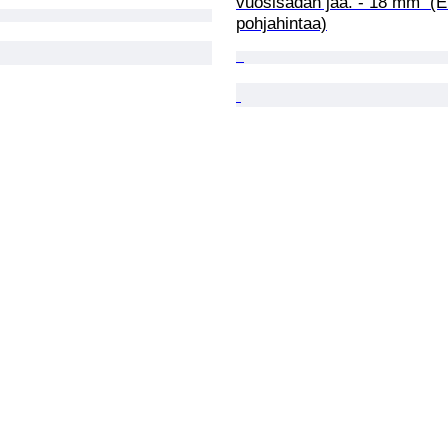
vuosisadan jaa. - 18 mm  (E
pohjahintaa)