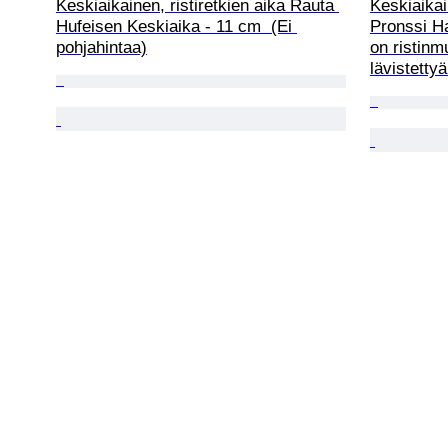
Keskiaikainen, ristiretkien aika Rauta 
Keskiaikain
Hufeisen Keskiaika - 11 cm  (Ei 
Pronssi Ha
pohjahintaa)
on ristinm
lävistetty