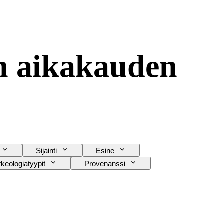
en aikakauden
Sijainti
Esine
keologiatyypit
Provenanssi