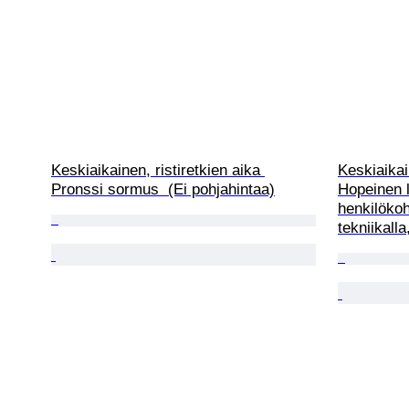
Keskiaikainen, ristiretkien aika 
Keskiaikain
Pronssi sormus  (Ei pohjahintaa)
Hopeinen 
henkilökoh
tekniikall