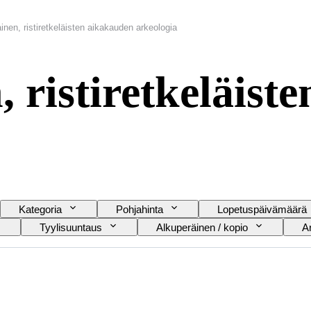
inen, ristiretkeläisten aikakauden arkeologia
 ristiretkeläist
Kategoria
Pohjahinta
Lopetuspäivämäärä
Tyylisuuntaus
Alkuperäinen / kopio
Ar