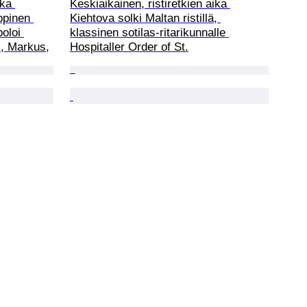
ika 
Keskiaikainen, ristiretkien aika 
ppinen 
Kiehtova solki Maltan ristillä, 
oloi 
klassinen sotilas‑ritarikunnalle 
s, Markus,
Hospitaller Order of St.