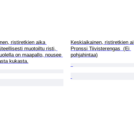
en, ristiretkien aika 
Keskiaikainen, ristiretkien a
teellisesti muotoiltu risti, 
Pronssi Tiivisterengas  (Ei 
uolella on maapallo, nousee 
pohjahintaa)
asta kukasta.