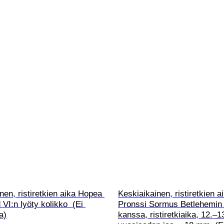
nen, ristiretkien aika Hopea 
Keskiaikainen, ristiretkien a
I:n lyöty kolikko  (Ei 
Pronssi Sormus Betlehemin 
a)
kanssa, ristiretkiaika, 12.–13