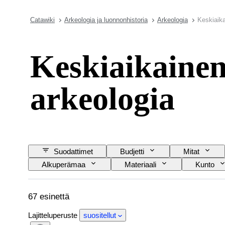
Catawiki
Arkeologia ja luonnonhistoria
Arkeologia
Keskiaika
Keskiaikainen,
arkeologia
Suodattimet
Budjetti
Mitat
Alkuperämaa
Materiaali
Kunto
67 esinettä
Lajitteluperuste
suositellut