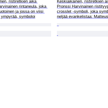
en, ristiretkien aika 
Keskiaikainen, ristiretkien a
rvinainen rintaneula, joka 
Pronssi Harvinainen ristityy
uotoinen ja jossa on viisi 
crosslet -symboli, joka symb
ä ympyrää, symboloi
neljää evankelistaa: Matteu