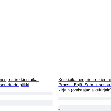
en, ristiretkien aika 
Keskiaikainen, ristiretkien a
en ritarin piikki
Pronssi Ehjä. Sormuksessa 
kirjain (omistajan alkukirjain)