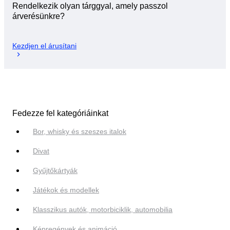
Rendelkezik olyan tárggyal, amely passzol
árverésünkre?
Kezdjen el árusítani
Fedezze fel kategóriáinkat
Bor, whisky és szeszes italok
Divat
Gyűjtőkártyák
Játékok és modellek
Klasszikus autók, motorbiciklik, automobilia
Képregények és animáció