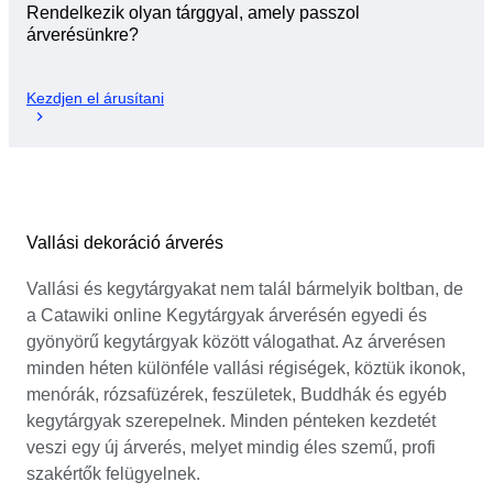
Rendelkezik olyan tárggyal, amely passzol
árverésünkre?
Kezdjen el árusítani
Vallási dekoráció árverés
Vallási és kegytárgyakat nem talál bármelyik boltban, de
a Catawiki online Kegytárgyak árverésén egyedi és
gyönyörű kegytárgyak között válogathat. Az árverésen
minden héten különféle vallási régiségek, köztük ikonok,
menórák, rózsafüzérek, feszületek, Buddhák és egyéb
kegytárgyak szerepelnek. Minden pénteken kezdetét
veszi egy új árverés, melyet mindig éles szemű, profi
szakértők felügyelnek.