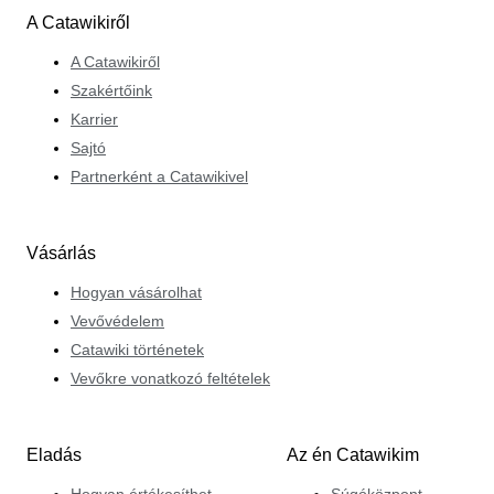
A Catawikiről
A Catawikiről
Szakértőink
Karrier
Sajtó
Partnerként a Catawikivel
Vásárlás
Hogyan vásárolhat
Vevővédelem
Catawiki történetek
Vevőkre vonatkozó feltételek
Eladás
Az én Catawikim