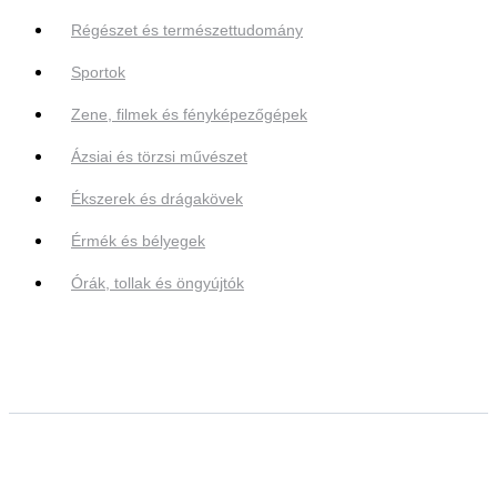
Régészet és természettudomány
Sportok
Zene, filmek és fényképezőgépek
Ázsiai és törzsi művészet
Ékszerek és drágakövek
Érmék és bélyegek
Órák, tollak és öngyújtók