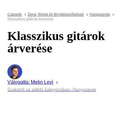
Catawiki
Zene, filmek és fényképezőgépek
Hangszerek
Klasszikus gitárok árverése
Klasszikus gitárok
árverése
Válogatta:
Metin
Levi
Szakértő az alábbi kategóriában: Hangszerek