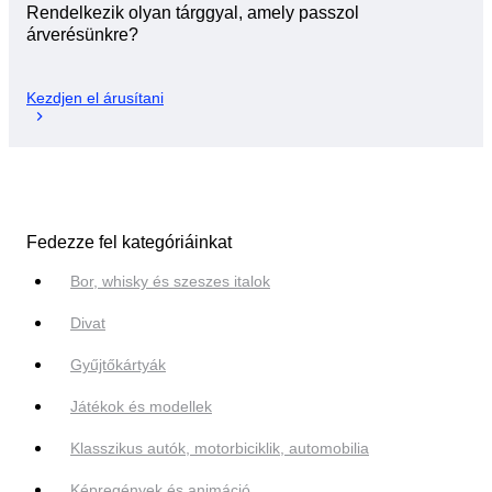
Rendelkezik olyan tárggyal, amely passzol
árverésünkre?
Kezdjen el árusítani
Fedezze fel kategóriáinkat
Bor, whisky és szeszes italok
Divat
Gyűjtőkártyák
Játékok és modellek
Klasszikus autók, motorbiciklik, automobilia
Képregények és animáció