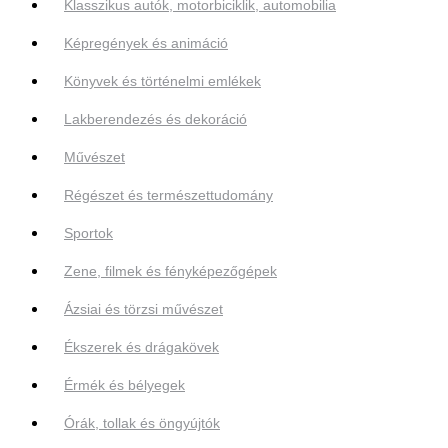
Klasszikus autók, motorbiciklik, automobilia
Képregények és animáció
Könyvek és történelmi emlékek
Lakberendezés és dekoráció
Művészet
Régészet és természettudomány
Sportok
Zene, filmek és fényképezőgépek
Ázsiai és törzsi művészet
Ékszerek és drágakövek
Érmék és bélyegek
Órák, tollak és öngyújtók