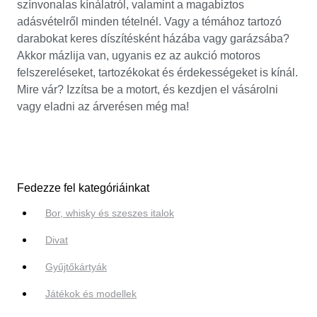
színvonalas kínálatról, valamint a magabiztos
adásvételről minden tételnél. Vagy a témához tartozó
darabokat keres díszítésként házába vagy garázsába?
Akkor mázlija van, ugyanis ez az aukció motoros
felszereléseket, tartozékokat és érdekességeket is kínál.
Mire vár? Izzítsa be a motort, és kezdjen el vásárolni
vagy eladni az árverésen még ma!
Fedezze fel kategóriáinkat
Bor, whisky és szeszes italok
Divat
Gyűjtőkártyák
Játékok és modellek