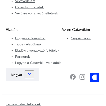
Vevővédelem
Catawiki történetek
Vevőkre vonatkozó feltételek
Eladás
Az én Catawikim
Hogyan értékesíthet
Súgóközpont
Tippek eladóknak
Eladókra vonatkozó feltételek
Partnerek
Legyen a Catawiki Live eladója
Felhasználási feltételek