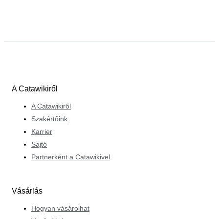
A Catawikiről
A Catawikiről
Szakértőink
Karrier
Sajtó
Partnerként a Catawikivel
Vásárlás
Hogyan vásárolhat