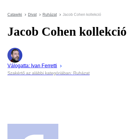
Catawiki
Divat
Ruházat
Jacob Cohen kollekció
Jacob Cohen kollekció
Válogatta:
Ivan
Ferretti
Szakértő az alábbi kategóriában: Ruházat