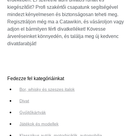
kiegészítőit? Profi szakértői csapatunk segítségével
mindezt kényelmesen és biztonságosan teheti meg.
Regisztráljon még ma a Catawikin, és vásároljon vagy
adjon el bármilyen férfi divatkelléket! Kövesse
árveréseinket könnyedén, és találja meg új kedvenc
divatdarabját!
Fedezze fel kategóriáinkat
Bor, whisky és szeszes italok
Divat
Gyűjtőkártyák
Játékok és modellek
Klasszikus autók, motorbiciklik, automobilia