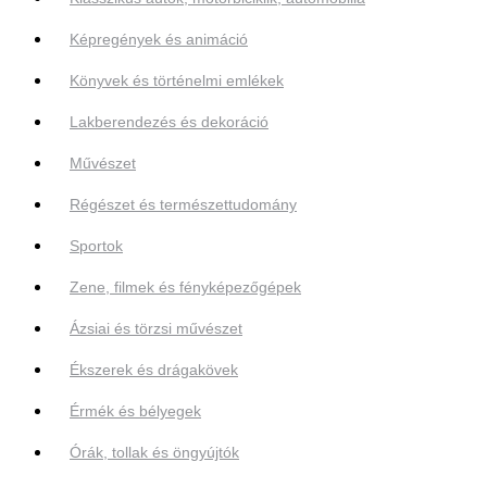
Képregények és animáció
Könyvek és történelmi emlékek
Lakberendezés és dekoráció
Művészet
Régészet és természettudomány
Sportok
Zene, filmek és fényképezőgépek
Ázsiai és törzsi művészet
Ékszerek és drágakövek
Érmék és bélyegek
Órák, tollak és öngyújtók