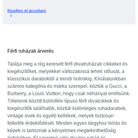
Kezdjen el árusítani
Férfi ruházati árverés
Találja meg a rég keresett férfi divatruházati cikkeket és
kiegészítőket, melyekkel változatossá teheti stílusát, a
klasszikus daraboktól a trendi holmikig. Kínálatunkban
számos kategória és márka szerepel, köztük a Gucci, a
Burberry, a Louis Vuitton, hogy csak néhányat említsünk.
Tételeink között különféle típusú férfi divatcikkek és
kiegészítők találhatók, köztük különleges ruhadarabok,
vintage övek és egyéb kellékek, melyek biztosan
felkeltik érdeklődését. Minden egyes tárgyhoz leírás és
képek is tartoznak a kényelmes megtekinthetőség
érdekében. El szeretné adni divatos ruháit és