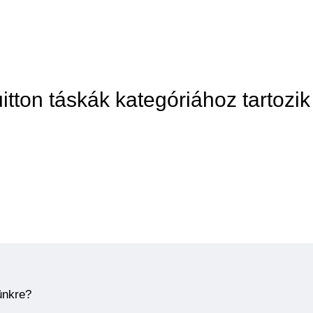
itton táskák kategóriához tartozik
ünkre?