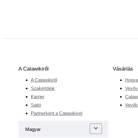
A Catawikiről
Vásárlás
A Catawikiről
Hogya
Szakértőink
Vevőv
Karrier
Catawi
Sajtó
Vevőkr
Partnerként a Catawikivel