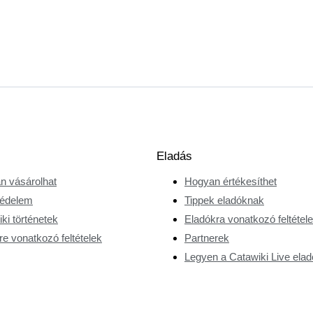
Eladás
n vásárolhat
Hogyan értékesíthet
édelem
Tippek eladóknak
ki történetek
Eladókra vonatkozó feltétel
e vonatkozó feltételek
Partnerek
Legyen a Catawiki Live elad