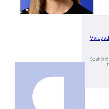
Válogat
Szakértő
D