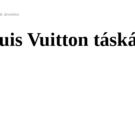
ák árverése
uis Vuitton tásk