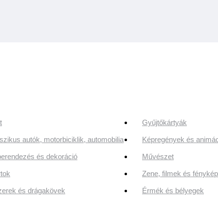
t
Gyűjtőkártyák
szikus autók, motorbiciklik, automobilia
Képregények és animác
erendezés és dekoráció
Művészet
tok
Zene, filmek és fényk
erek és drágakövek
Érmék és bélyegek