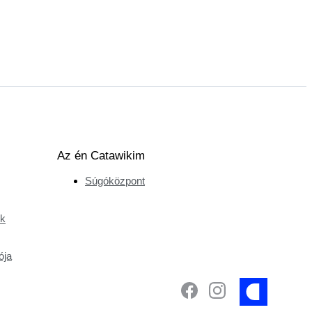
Az én Catawikim
Súgóközpont
ek
ója