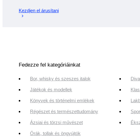
Kezdjen el árusítani
Fedezze fel kategóriáinkat
Bor, whisky és szeszes italok
Diva
Játékok és modellek
Klas
Könyvek és történelmi emlékek
Lakb
Régészet és természettudomány
Spor
Ázsiai és törzsi művészet
Éksz
Órák, tollak és öngyújtók