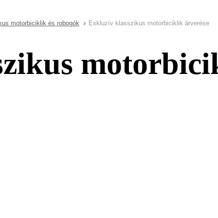
kus motorbiciklik és robogók
Exkluzív klasszikus motorbiciklik árverése
szikus motorbici