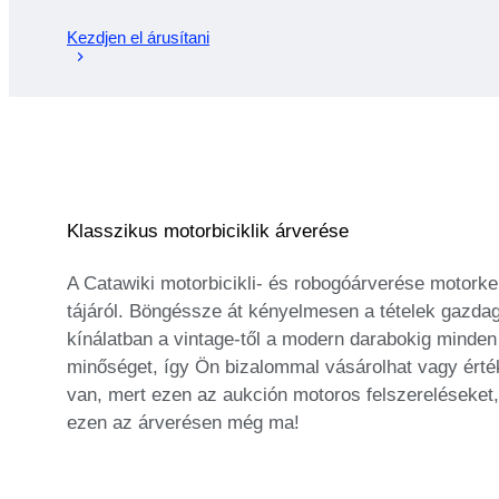
Kezdjen el árusítani
Klasszikus motorbiciklik árverése
A Catawiki motorbicikli- és robogóárverése motorke
tájáról. Böngéssze át kényelmesen a tételek gazdag
kínálatban a vintage-től a modern darabokig minden s
minőséget, így Ön bizalommal vásárolhat vagy érté
van, mert ezen az aukción motoros felszereléseket,
ezen az árverésen még ma!