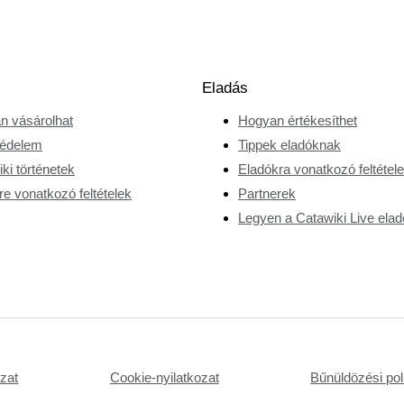
Eladás
n vásárolhat
Hogyan értékesíthet
édelem
Tippek eladóknak
ki történetek
Eladókra vonatkozó feltétel
e vonatkozó feltételek
Partnerek
Legyen a Catawiki Live elad
ozat
Cookie-nyilatkozat
Bűnüldözési poli