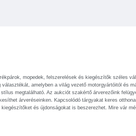
rékpárok, mopedek, felszerelések és kiegészítők széles vál
 választékát, amelyben a világ vezető motorgyártóitól és m
tílus megtalálható. Az aukciót szakértő árverezőink felügyel
kesíthet árveréseinken. Kapcsolódó tárgyakat keres otthon
 kiegészítőket és újdonságokat is beszerezhet. Mire vár még