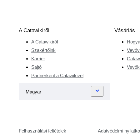
A Catawikiről
Vásárlás
A Catawikiről
Hogya
Szakértőink
Vevőv
Karrier
Catawi
Sajtó
Vevőkr
Partnerként a Catawikivel
Felhasználási feltételek
Adatvédelmi nyilatk