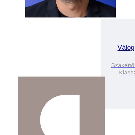
Válog
Szakértő
Klassz