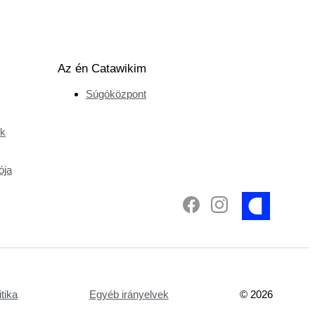
Az én Catawikim
Súgóközpont
ek
ója
tika
Egyéb irányelvek
©
2026