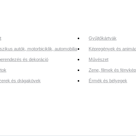
t
Gyűjtőkártyák
szikus autók, motorbiciklik, automobilia
Képregények és animác
erendezés és dekoráció
Művészet
tok
Zene, filmek és fényk
erek és drágakövek
Érmék és bélyegek