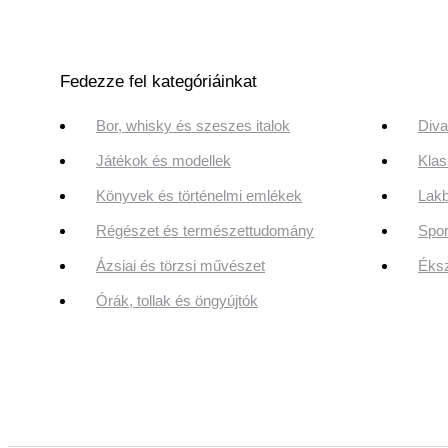
Fedezze fel kategóriáinkat
Bor, whisky és szeszes italok
Diva
Játékok és modellek
Klas
Könyvek és történelmi emlékek
Lakb
Régészet és természettudomány
Spor
Ázsiai és törzsi művészet
Éksz
Órák, tollak és öngyújtók