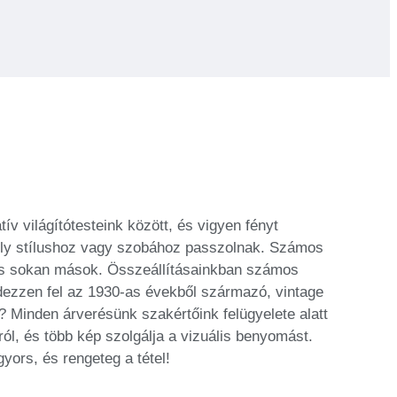
v világítótesteink között, és vigyen fényt
mely stílushoz vagy szobához passzolnak. Számos
 és sokan mások. Összeállításainkban számos
Fedezzen fel az 1930-as évekből származó, vintage
? Minden árverésünk szakértőink felügyelete alatt
ól, és több kép szolgálja a vizuális benyomást.
ors, és rengeteg a tétel!