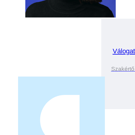
Válogat
Szakértő