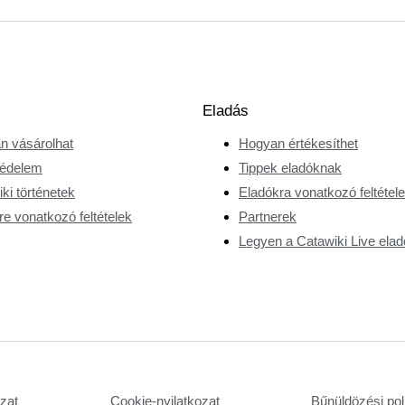
Eladás
n vásárolhat
Hogyan értékesíthet
édelem
Tippek eladóknak
ki történetek
Eladókra vonatkozó feltétel
e vonatkozó feltételek
Partnerek
Legyen a Catawiki Live elad
ozat
Cookie-nyilatkozat
Bűnüldözési poli