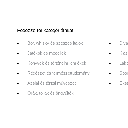
Fedezze fel kategóriáinkat
Bor, whisky és szeszes italok
Diva
Játékok és modellek
Klas
Könyvek és történelmi emlékek
Lakb
Régészet és természettudomány
Spor
Ázsiai és törzsi művészet
Éksz
Órák, tollak és öngyújtók