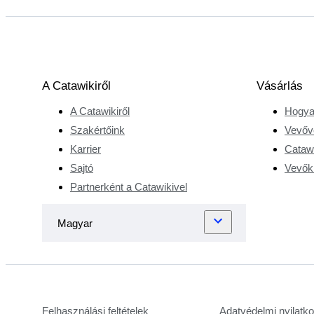
A Catawikiről
Vásárlás
A Catawikiről
Hogya
Szakértőink
Vevőv
Karrier
Catawi
Sajtó
Vevőkr
Partnerként a Catawikivel
Felhasználási feltételek
Adatvédelmi nyilatk