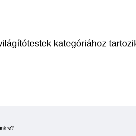
világítótestek kategóriához tartozi
ünkre?