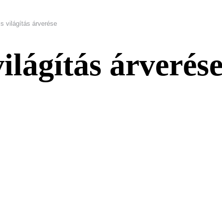
s világítás árverése
ilágítás árverés