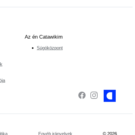
Az én Catawikim
Súgóközpont
ek
ója
tika
Egyéb irányelvek
©
2026