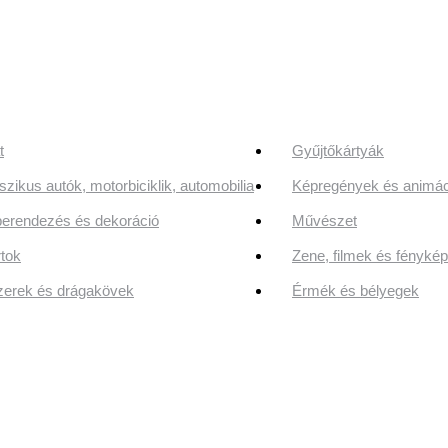
t
Gyűjtőkártyák
szikus autók, motorbiciklik, automobilia
Képregények és animác
erendezés és dekoráció
Művészet
tok
Zene, filmek és fényk
erek és drágakövek
Érmék és bélyegek