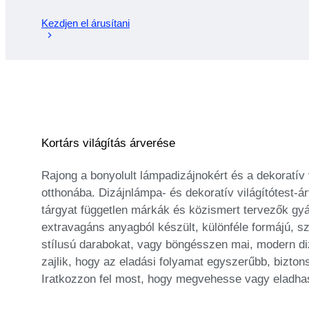
Kezdjen el árusítani
Kortárs világítás árverése
Rajong a bonyolult lámpadizájnokért és a dekoratív 
otthonába. Dizájnlámpa- és dekoratív világítótest
tárgyat független márkák és közismert tervezők gy
extravagáns anyagból készült, különféle formájú, sz
stílusú darabokat, vagy böngésszen mai, modern diz
zajlik, hogy az eladási folyamat egyszerűbb, bizto
Iratkozzon fel most, hogy megvehesse vagy eladhass