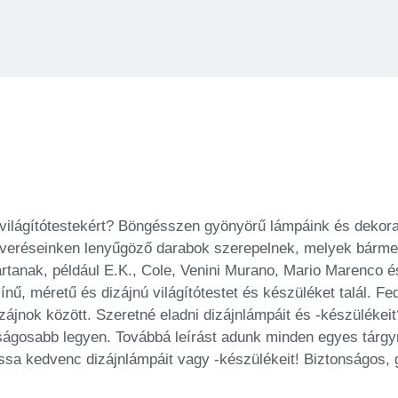
világítótestekért? Böngésszen gyönyörű lámpáink és dekoratí
-árveréseinken lenyűgöző darabok szerepelnek, melyek bár
ártanak, például E.K., Cole, Venini Murano, Mario Marenco
ínű, méretű és dizájnú világítótestet és készüléket talál. 
ájnok között. Szeretné eladni dizájnlámpáit és -készülékeit
nságosabb legyen. Továbbá leírást adunk minden egyes tárgyr
a kedvenc dizájnlámpáit vagy -készülékeit! Biztonságos, gy