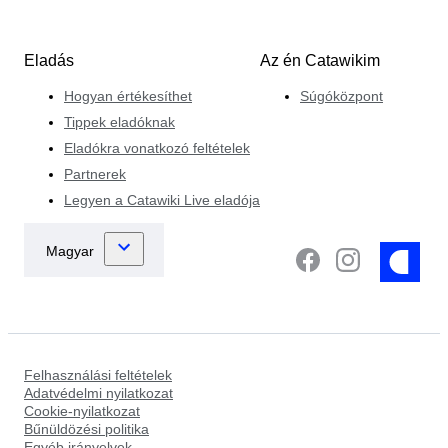
Eladás
Az én Catawikim
Hogyan értékesíthet
Súgóközpont
Tippek eladóknak
Eladókra vonatkozó feltételek
Partnerek
Legyen a Catawiki Live eladója
Felhasználási feltételek
Adatvédelmi nyilatkozat
Cookie-nyilatkozat
Bűnüldözési politika
Egyéb irányelvek