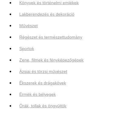
Könyvek és történelmi emlékek
Lakberendezés és dekoráció
Művészet
Régészet és természettudomány
Sportok
Zene, filmek és fényképezőgépek
Ázsiai és törzsi művészet
Ékszerek és drágakövek
Érmék és bélyegek
Órák, tollak és öngyújtók