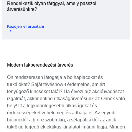
Rendelkezik olyan tárggyal, amely passzol
árverésünkre?
Kezdjen el árusítani
Modern lakberendezési árverés
Ön rendszeresen látogatja a bolhapiacokat és
turkálókat? Saját tévéshow-t érdemelne, amiért
lenyűgöző kincseket talál? Ha élvezi a(z akció)vadászat
izgalmát, akkor online ritkaságárverésünk az Önnek való
hely! Itt a legkülönlegesebb ritkaságokat és
érdekességeket veheti meg és adhatja el. Az egyedi
bútoroktól a bronzszobrokig, a sétapálcáktól az antik
tükrökig terjedő eklektikus kínálatot imádni fogja. Minden