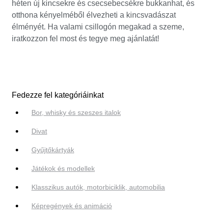
héten új kincsekre és csecsebecsékre bukkanhat, és
otthona kényelméből élvezheti a kincsvadászat
élményét. Ha valami csillogón megakad a szeme,
iratkozzon fel most és tegye meg ajánlatát!
Fedezze fel kategóriáinkat
Bor, whisky és szeszes italok
Divat
Gyűjtőkártyák
Játékok és modellek
Klasszikus autók, motorbiciklik, automobilia
Képregények és animáció