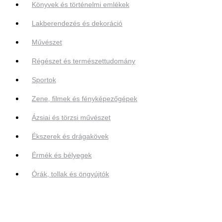
Könyvek és történelmi emlékek
Lakberendezés és dekoráció
Művészet
Régészet és természettudomány
Sportok
Zene, filmek és fényképezőgépek
Ázsiai és törzsi művészet
Ékszerek és drágakövek
Érmék és bélyegek
Órák, tollak és öngyújtók