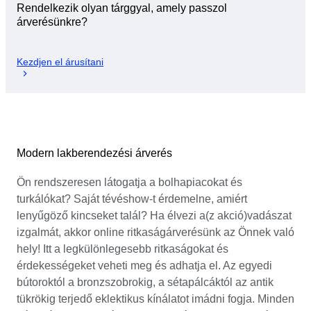
Rendelkezik olyan tárggyal, amely passzol
árverésünkre?
Kezdjen el árusítani
Modern lakberendezési árverés
Ön rendszeresen látogatja a bolhapiacokat és
turkálókat? Saját tévéshow-t érdemelne, amiért
lenyűgöző kincseket talál? Ha élvezi a(z akció)vadászat
izgalmát, akkor online ritkaságárverésünk az Önnek való
hely! Itt a legkülönlegesebb ritkaságokat és
érdekességeket veheti meg és adhatja el. Az egyedi
bútoroktól a bronzszobrokig, a sétapálcáktól az antik
tükrökig terjedő eklektikus kínálatot imádni fogja. Minden