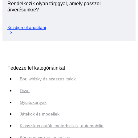
Rendelkezik olyan tárggyal, amely passzol
árverésünkre?
Kezdjen el árusítani
Fedezze fel kategóriáinkat
Bor, whisky és szeszes italok
Divat
Gyűjtőkártyák
Játékok és modellek
Klasszikus autók, motorbiciklik, automobilia
Képregények és animáció