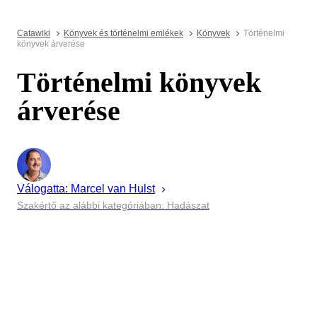
Catawiki
Könyvek és történelmi emlékek
Könyvek
Történelmi
könyvek árverése
Történelmi könyvek
árverése
Válogatta:
Marcel
van Hulst
Szakértő az alábbi kategóriában: Hadászat