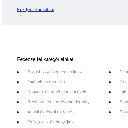
Kezdjen el árusítani
Fedezze fel kategóriáinkat
Bor, whisky és szeszes italok
Diva
Játékok és modellek
Klas
Könyvek és történelmi emlékek
Lakb
Régészet és természettudomány
Spor
Ázsiai és törzsi művészet
Éksz
Órák, tollak és öngyújtók