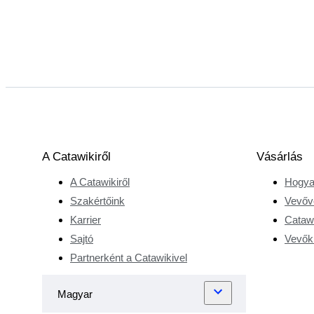
A Catawikiről
Vásárlás
A Catawikiről
Hogya
Szakértőink
Vevőv
Karrier
Catawi
Sajtó
Vevőkr
Partnerként a Catawikivel