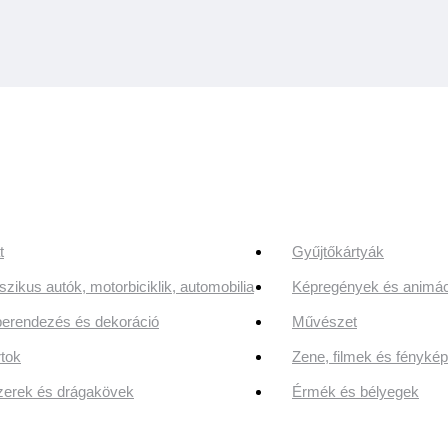
t
Gyűjtőkártyák
szikus autók, motorbiciklik, automobilia
Képregények és animác
erendezés és dekoráció
Művészet
tok
Zene, filmek és fényk
erek és drágakövek
Érmék és bélyegek