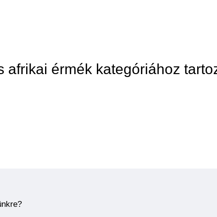
s afrikai érmék kategóriához tarto
ünkre?