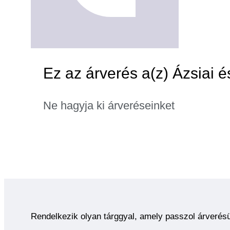
Ez az árverés a(z) Ázsiai é
Ne hagyja ki árveréseinket
Rendelkezik olyan tárggyal, amely passzol árverés