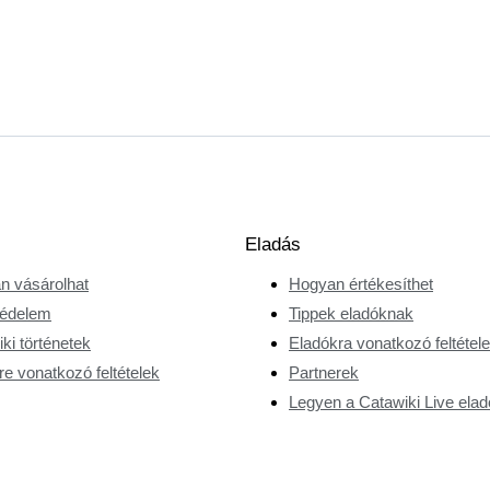
Eladás
n vásárolhat
Hogyan értékesíthet
édelem
Tippek eladóknak
ki történetek
Eladókra vonatkozó feltétel
e vonatkozó feltételek
Partnerek
Legyen a Catawiki Live elad