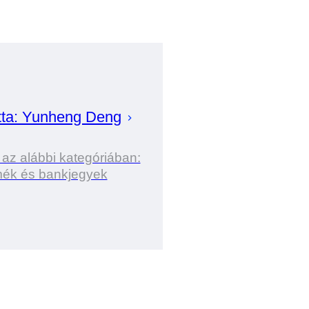
tta:
Yunheng
Deng
 az alábbi kategóriában:
ék és bankjegyek