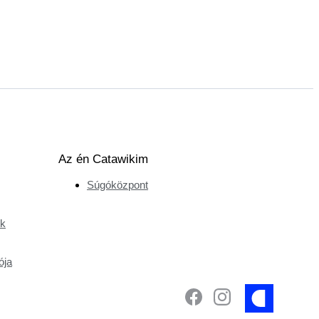
Az én Catawikim
Súgóközpont
ek
ója