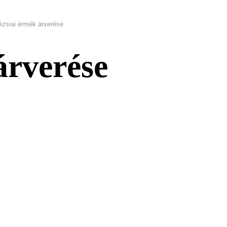
Ázsiai érmék árverése
árverése