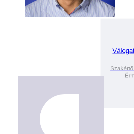
Váloga
Szakértő
Érm