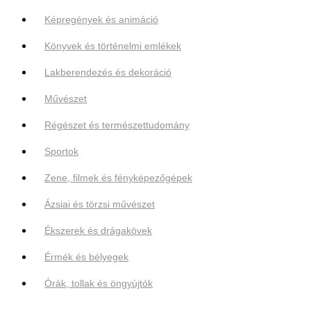
Képregények és animáció
Könyvek és történelmi emlékek
Lakberendezés és dekoráció
Művészet
Régészet és természettudomány
Sportok
Zene, filmek és fényképezőgépek
Ázsiai és törzsi művészet
Ékszerek és drágakövek
Érmék és bélyegek
Órák, tollak és öngyújtók