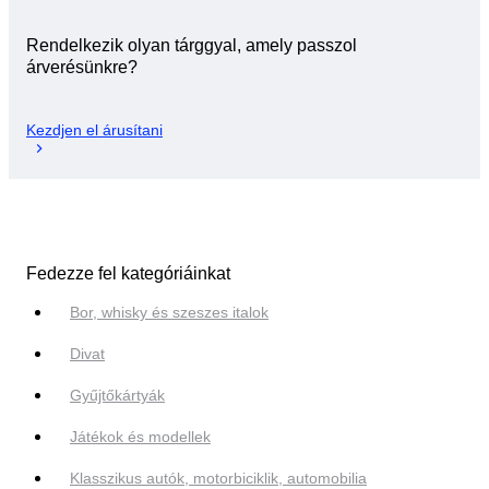
Rendelkezik olyan tárggyal, amely passzol
árverésünkre?
Kezdjen el árusítani
Fedezze fel kategóriáinkat
Bor, whisky és szeszes italok
Divat
Gyűjtőkártyák
Játékok és modellek
Klasszikus autók, motorbiciklik, automobilia