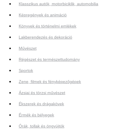
Klasszikus autók, motorbiciklik, automobilia
Képregények és animáció
Könyvek és történelmi emlékek
Lakberendezés és dekoráció
Művészet
Régészet és természettudomány
Sportok
Zene, filmek és fényképezőgépek
Ázsiai és törzsi művészet
Ékszerek és drágakövek
Érmék és bélyegek
Órák, tollak és öngyújtók