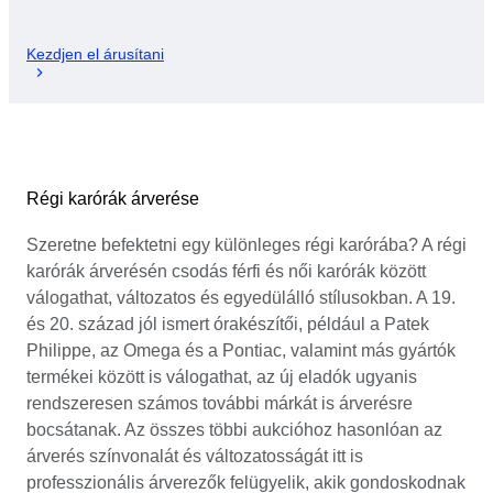
Kezdjen el árusítani
Régi karórák árverése
Szeretne befektetni egy különleges régi karórába? A régi
karórák árverésén csodás férfi és női karórák között
válogathat, változatos és egyedülálló stílusokban. A 19.
és 20. század jól ismert órakészítői, például a Patek
Philippe, az Omega és a Pontiac, valamint más gyártók
termékei között is válogathat, az új eladók ugyanis
rendszeresen számos további márkát is árverésre
bocsátanak. Az összes többi aukcióhoz hasonlóan az
árverés színvonalát és változatosságát itt is
professzionális árverezők felügyelik, akik gondoskodnak