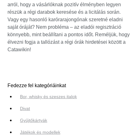
arról, hogy a vásárlóknak pozitív élményben legyen
részük a régi darabok keresése és a licitálás során.
Vagy egy hasonló karórarajongónak szeretné eladni
saját óráját? Nem probléma – az eladói regisztráció
könnyebb, mint beállítani a pontos időt. Reméljük, hogy
élvezni fogja a tallózást a régi órák hirdetései között a
Catawikin!
Fedezze fel kategóriáinkat
Bor, whisky és szeszes italok
Divat
Gyűjtőkártyák
Játékok és modellek