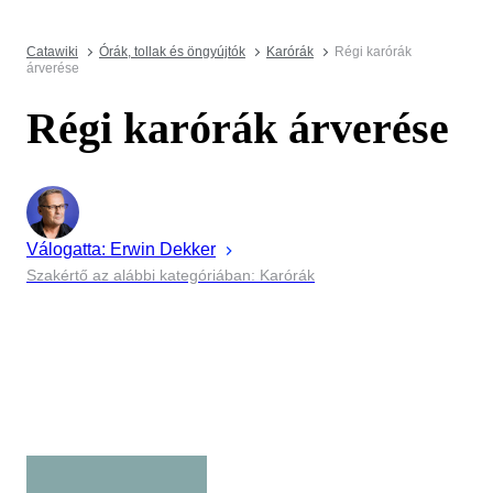
Catawiki
Órák, tollak és öngyújtók
Karórák
Régi karórák
árverése
Régi karórák árverése
Válogatta:
Erwin
Dekker
Szakértő az alábbi kategóriában: Karórák