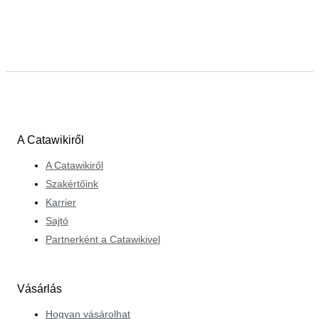
A Catawikiről
A Catawikiről
Szakértőink
Karrier
Sajtó
Partnerként a Catawikivel
Vásárlás
Hogyan vásárolhat