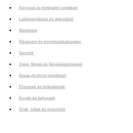
Könyvek és történelmi emlékek
Lakberendezés és dekoráció
Művészet
Régészet és természettudomány
Sportok
Zene, filmek és fényképezőgépek
Ázsiai és törzsi művészet
Ékszerek és drágakövek
Érmék és bélyegek
Órák, tollak és öngyújtók