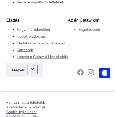
Vevőkre vonatkozó feltételek
Eladás
Az én Catawikim
Hogyan értékesíthet
Súgóközpont
Tippek eladóknak
Eladókra vonatkozó feltételek
Partnerek
Legyen a Catawiki Live eladója
Felhasználási feltételek
Adatvédelmi nyilatkozat
Cookie-nyilatkozat
Bűnüldözési politika