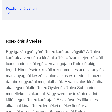
Kezdjen el árusítani
Rolex órák árverése
Egy igazán gyönyörű Rolex karórára vágyik? A Rolex
karórák árverésén a kínálat a 19. század elején készült
luxusmodellektől egészen a legújabb Rolex órákig
terjed. Hirdetéseink között rozsdamentes acél, arany és
más anyagból készült, automatikus és eredeti felhúzós
darabok egyaránt megtalálhatók. A változatos kínálatban
akár egyedülálló Rolex Oyster és Rolex Submariner
modellekre is akadhat. Vagy szeretné inkább eladni
különleges Rolex karóráját? Ez az árverés tökéletes
alkalmat kínál Rolex termékei értékesítésére a
vásárlóknak világszerte. Böngéssze át Rolex-