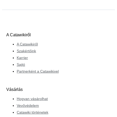
A Catawikiről
A Catawikiről
Szakértőink
Karrier
Sajtó
Partnerként a Catawikivel
Vásárlás
Hogyan vásárolhat
Vevővédelem
Catawiki történetek