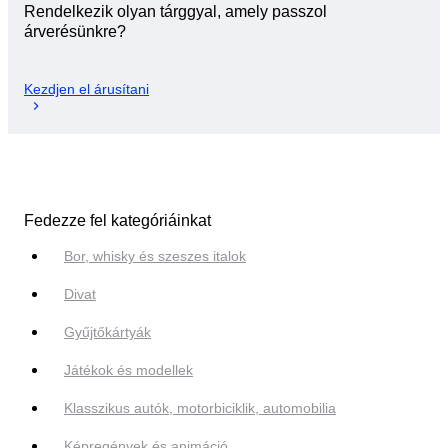
Rendelkezik olyan tárggyal, amely passzol
árverésünkre?
Kezdjen el árusítani
Fedezze fel kategóriáinkat
Bor, whisky és szeszes italok
Divat
Gyűjtőkártyák
Játékok és modellek
Klasszikus autók, motorbiciklik, automobilia
Képregények és animáció