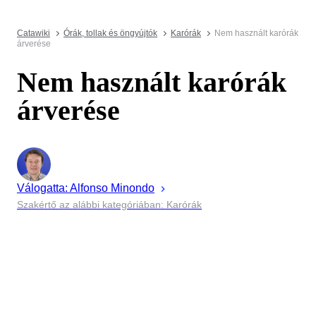
Catawiki
Órák, tollak és öngyújtók
Karórák
Nem használt karórák
árverése
Nem használt karórák
árverése
Válogatta:
Alfonso
Minondo
Szakértő az alábbi kategóriában: Karórák