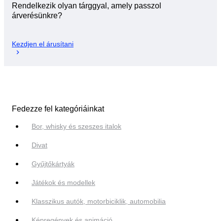
Rendelkezik olyan tárggyal, amely passzol
árverésünkre?
Kezdjen el árusítani
Fedezze fel kategóriáinkat
Bor, whisky és szeszes italok
Divat
Gyűjtőkártyák
Játékok és modellek
Klasszikus autók, motorbiciklik, automobilia
Képregények és animáció