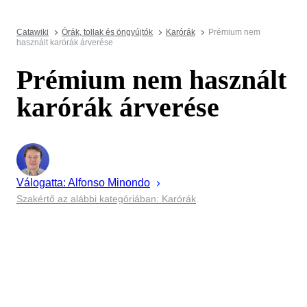
Catawiki
Órák, tollak és öngyújtók
Karórák
Prémium nem
használt karórák árverése
Prémium nem használt
karórák árverése
Válogatta:
Alfonso
Minondo
Szakértő az alábbi kategóriában: Karórák