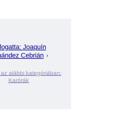
logatta:
Joaquín
nández Cebrián
 az alábbi kategóriában:
Karórák