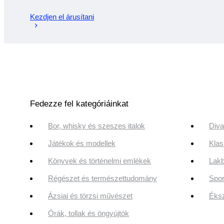
Kezdjen el árusítani
Fedezze fel kategóriáinkat
Bor, whisky és szeszes italok
Diva
Játékok és modellek
Klas
Könyvek és történelmi emlékek
Lakb
Régészet és természettudomány
Spor
Ázsiai és törzsi művészet
Éksz
Órák, tollak és öngyújtók