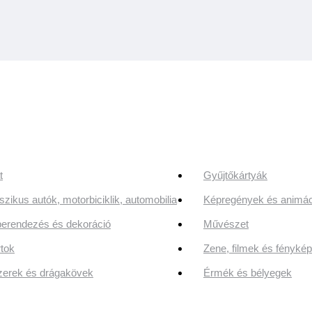
t
Gyűjtőkártyák
szikus autók, motorbiciklik, automobilia
Képregények és animác
erendezés és dekoráció
Művészet
tok
Zene, filmek és fényk
erek és drágakövek
Érmék és bélyegek