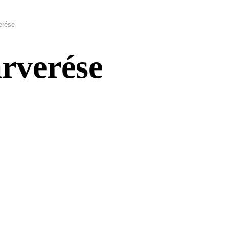
verése
árverése