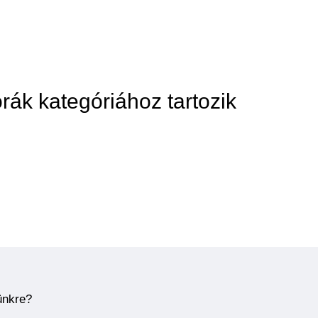
órák kategóriához tartozik
ünkre?