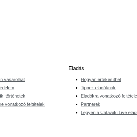
Eladás
n vásárolhat
Hogyan értékesíthet
édelem
Tippek eladóknak
ki történetek
Eladókra vonatkozó feltétel
e vonatkozó feltételek
Partnerek
Legyen a Catawiki Live elad