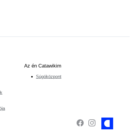
Az én Catawikim
Súgóközpont
ek
ója