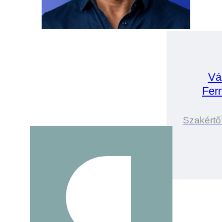
Vá
Fer
Szakértő