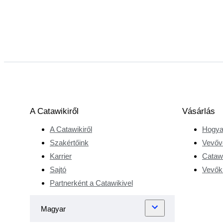
A Catawikiről
Vásárlás
A Catawikiről
Hogya
Szakértőink
Vevőv
Karrier
Catawi
Sajtó
Vevőkr
Partnerként a Catawikivel