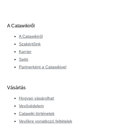
A Catawikiről
A Catawikiről
Szakértőink
Karrier
Sajtó
Partnerként a Catawikivel
Vásárlás
Hogyan vásárolhat
Vevővédelem
Catawiki történetek
Vevőkre vonatkozó feltételek