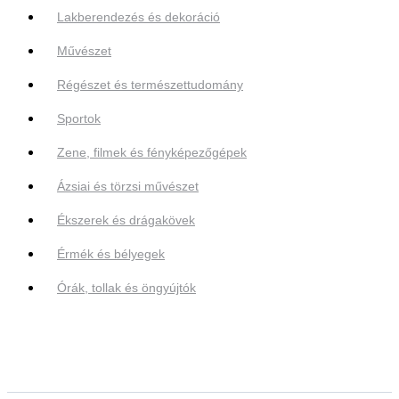
Lakberendezés és dekoráció
Művészet
Régészet és természettudomány
Sportok
Zene, filmek és fényképezőgépek
Ázsiai és törzsi művészet
Ékszerek és drágakövek
Érmék és bélyegek
Órák, tollak és öngyújtók