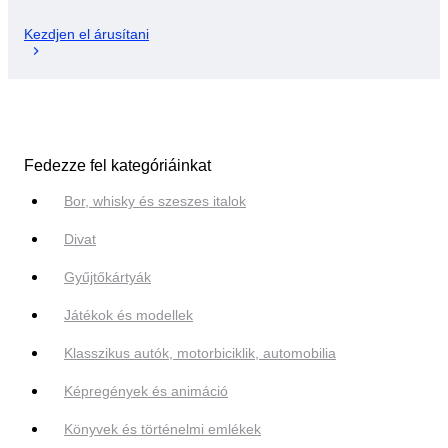
Kezdjen el árusítani
Fedezze fel kategóriáinkat
Bor, whisky és szeszes italok
Divat
Gyűjtőkártyák
Játékok és modellek
Klasszikus autók, motorbiciklik, automobilia
Képregények és animáció
Könyvek és történelmi emlékek