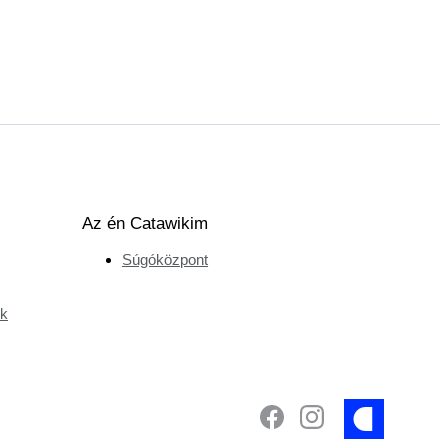
Az én Catawikim
Súgóközpont
ek