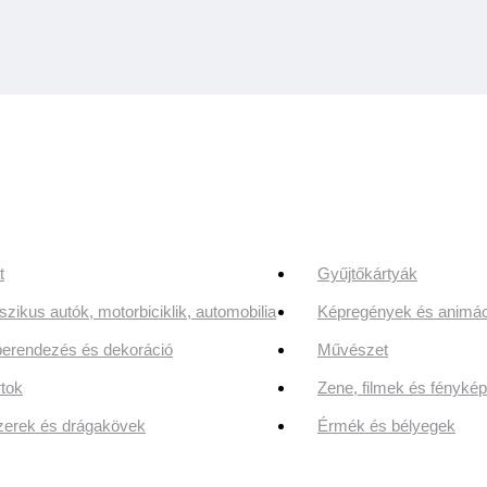
t
Gyűjtőkártyák
szikus autók, motorbiciklik, automobilia
Képregények és animác
erendezés és dekoráció
Művészet
tok
Zene, filmek és fényk
erek és drágakövek
Érmék és bélyegek