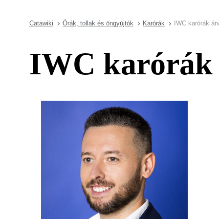
Catawiki
Órák, tollak és öngyújtók
Karórák
IWC karórák ár
IWC karórák 