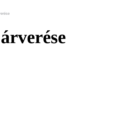
verése
árverése