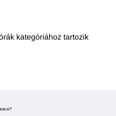
órák kategóriához tartozik
ünkre?