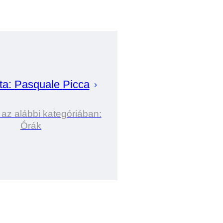
ta:
Pasquale
Picca
 az alábbi kategóriában:
Órák