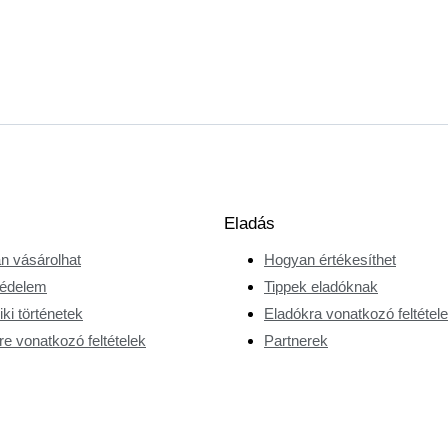
Eladás
n vásárolhat
Hogyan értékesíthet
édelem
Tippek eladóknak
ki történetek
Eladókra vonatkozó feltétel
e vonatkozó feltételek
Partnerek