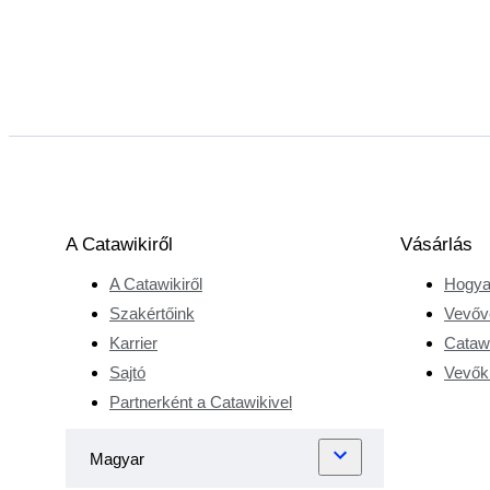
A Catawikiről
Vásárlás
A Catawikiről
Hogya
Szakértőink
Vevőv
Karrier
Catawi
Sajtó
Vevőkr
Partnerként a Catawikivel