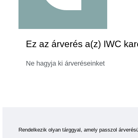
Ez az árverés a(z) IWC kar
Ne hagyja ki árveréseinket
Rendelkezik olyan tárggyal, amely passzol árverés