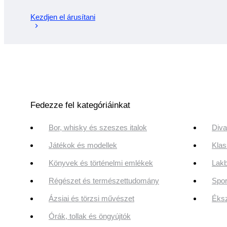
Kezdjen el árusítani
Fedezze fel kategóriáinkat
Bor, whisky és szeszes italok
Diva
Játékok és modellek
Klas
Könyvek és történelmi emlékek
Lakb
Régészet és természettudomány
Spor
Ázsiai és törzsi művészet
Éksz
Órák, tollak és öngyújtók