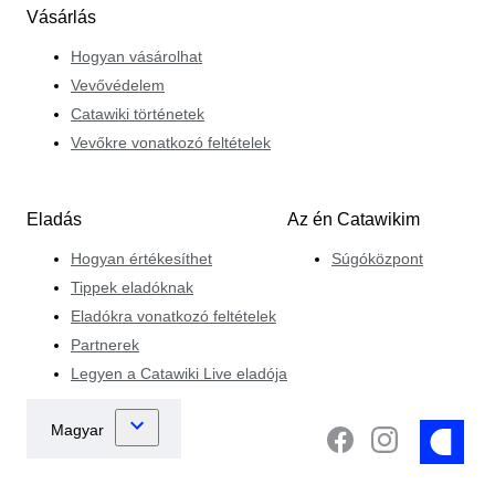
Vásárlás
Hogyan vásárolhat
Vevővédelem
Catawiki történetek
Vevőkre vonatkozó feltételek
Eladás
Az én Catawikim
Hogyan értékesíthet
Súgóközpont
Tippek eladóknak
Eladókra vonatkozó feltételek
Partnerek
Legyen a Catawiki Live eladója