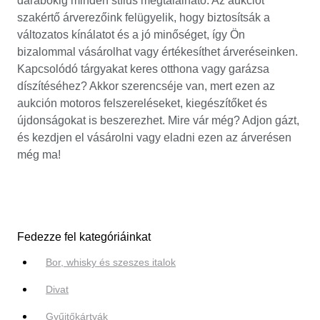
darabokig minden stílus megtalálható. Az aukciót
szakértő árverezőink felügyelik, hogy biztosítsák a
változatos kínálatot és a jó minőséget, így Ön
bizalommal vásárolhat vagy értékesíthet árveréseinken.
Kapcsolódó tárgyakat keres otthona vagy garázsa
díszítéséhez? Akkor szerencséje van, mert ezen az
aukción motoros felszereléseket, kiegészítőket és
újdonságokat is beszerezhet. Mire vár még? Adjon gázt,
és kezdjen el vásárolni vagy eladni ezen az árverésen
még ma!
Fedezze fel kategóriáinkat
Bor, whisky és szeszes italok
Divat
Gyűjtőkártyák