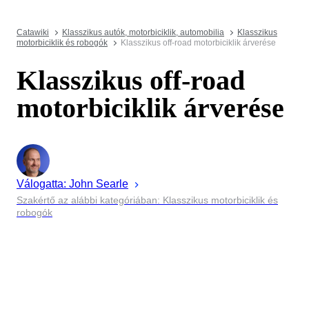
Catawiki
Klasszikus autók, motorbiciklik, automobilia
Klasszikus
motorbiciklik és robogók
Klasszikus off-road motorbiciklik árverése
Klasszikus off-road
motorbiciklik árverése
Válogatta:
John
Searle
Szakértő az alábbi kategóriában: Klasszikus motorbiciklik és
robogók