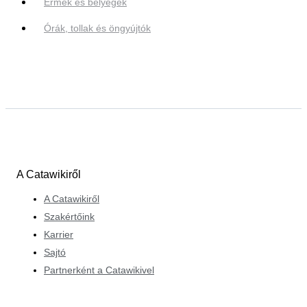
Érmék és bélyegek
Órák, tollak és öngyújtók
A Catawikiről
A Catawikiről
Szakértőink
Karrier
Sajtó
Partnerként a Catawikivel