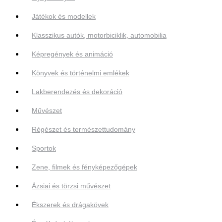
Játékok és modellek
Klasszikus autók, motorbiciklik, automobilia
Képregények és animáció
Könyvek és történelmi emlékek
Lakberendezés és dekoráció
Művészet
Régészet és természettudomány
Sportok
Zene, filmek és fényképezőgépek
Ázsiai és törzsi művészet
Ékszerek és drágakövek