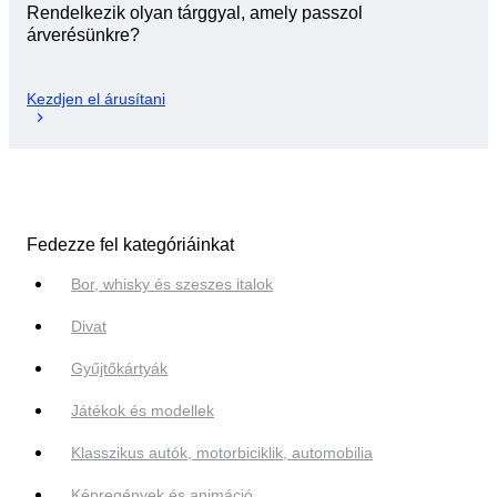
Rendelkezik olyan tárggyal, amely passzol
árverésünkre?
Kezdjen el árusítani
Fedezze fel kategóriáinkat
Bor, whisky és szeszes italok
Divat
Gyűjtőkártyák
Játékok és modellek
Klasszikus autók, motorbiciklik, automobilia
Képregények és animáció