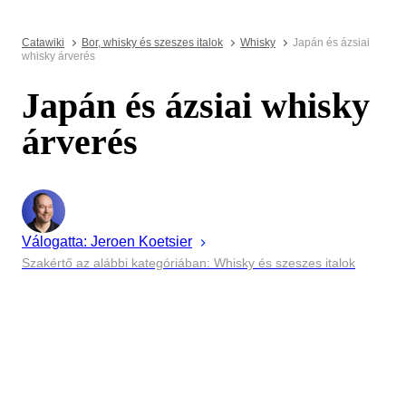
Catawiki
Bor, whisky és szeszes italok
Whisky
Japán és ázsiai
whisky árverés
Japán és ázsiai whisky
árverés
Válogatta:
Jeroen
Koetsier
Szakértő az alábbi kategóriában: Whisky és szeszes italok