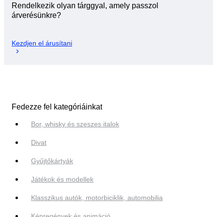
Rendelkezik olyan tárggyal, amely passzol
árverésünkre?
Kezdjen el árusítani
Fedezze fel kategóriáinkat
Bor, whisky és szeszes italok
Divat
Gyűjtőkártyák
Játékok és modellek
Klasszikus autók, motorbiciklik, automobilia
Képregények és animáció