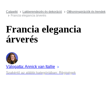
Catawiki
Lakberendezés és dekoráció
Otthoninspirációk és trendek
Francia elegancia árverés
Francia elegancia
árverés
Válogatta:
Annick
van Itallie
Szakértő az alábbi kategóriában: Régiségek