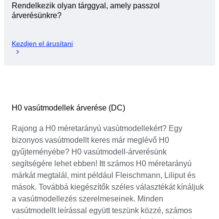
Rendelkezik olyan tárggyal, amely passzol
árverésünkre?
Kezdjen el árusítani
H0 vasútmodellek árverése (DC)
Rajong a H0 méretarányú vasútmodellekért? Egy
bizonyos vasútmodellt keres már meglévő H0
gyűjteményébe? H0 vasútmodell-árverésünk
segítségére lehet ebben! Itt számos H0 méretarányú
márkát megtalál, mint például Fleischmann, Liliput és
mások. Továbbá kiegészítők széles választékát kínáljuk
a vasútmodellezés szerelmeseinek. Minden
vasútmodellt leírással együtt teszünk közzé, számos