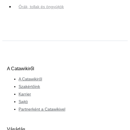
Órák, tollak és öngyújtók
A Catawikiről
A Catawikiről
Szakértőink
Karrier
Sajtó
Partnerként a Catawikivel
Vásárlás