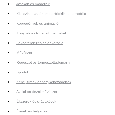
Játékok és modellek
Klasszikus autók, motorbiciklik, automobilia
Képregények és animáció
Könyvek és történelmi emlékek
Lakberendezés és dekoráció
Művészet
Régészet és természettudomány
Sportok
Zene, filmek és fényképezőgépek
Ázsiai és törzsi művészet
Ékszerek és drágakövek
Érmék és bélyegek