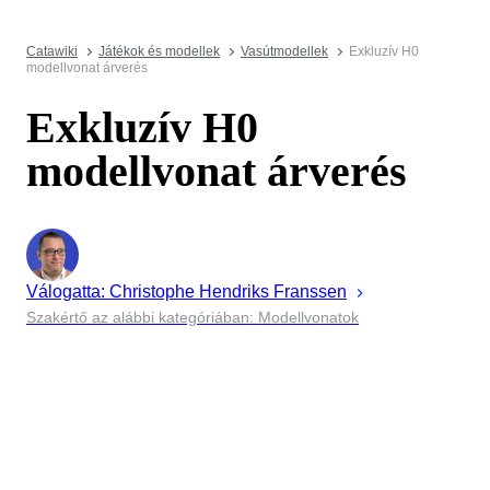
Catawiki
Játékok és modellek
Vasútmodellek
Exkluzív H0
modellvonat árverés
Exkluzív H0
modellvonat árverés
Válogatta:
Christophe
Hendriks Franssen
Szakértő az alábbi kategóriában: Modellvonatok