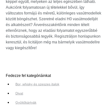
képpel együtt, melyeken az teljes egészében látható.
Aukciónk folyamatosan új tételekkel bővül, így
változatos formájú és méretű, különleges vasútmodellek
között böngészhet. Szeretné eladni H0 vasútmodelljét
és alkatrészeit? Árverésszakértőink minden tételt
ellenőriznek, hogy az eladási folyamatot egyszerűbbé
és biztonságosabbá tegyék. Regisztráljon honlapunkon
keresztül, és licitáljon még ma bármelyik vasútmodellre
vagy kiegészítőre!
Fedezze fel kategóriáinkat
Bor, whisky és szeszes italok
Divat
Gyűjtőkártyák