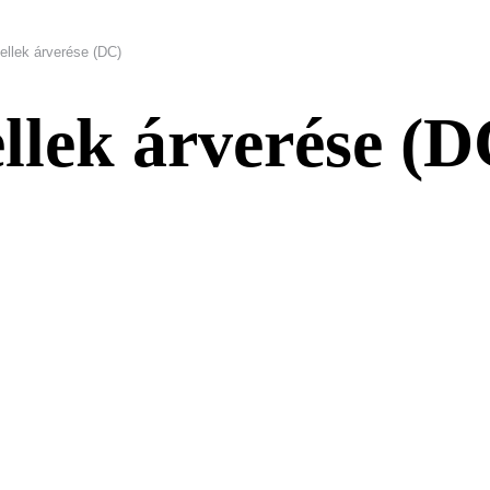
llek árverése (DC)
lek árverése (D