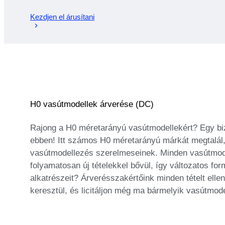
Kezdjen el árusítani
H0 vasútmodellek árverése (DC)
Rajong a H0 méretarányú vasútmodellekért? Egy bi
ebben! Itt számos H0 méretarányú márkát megtalál, 
vasútmodellezés szerelmeseinek. Minden vasútmodel
folyamatosan új tételekkel bővül, így változatos f
alkatrészeit? Árverésszakértőink minden tételt ell
keresztül, és licitáljon még ma bármelyik vasútmode