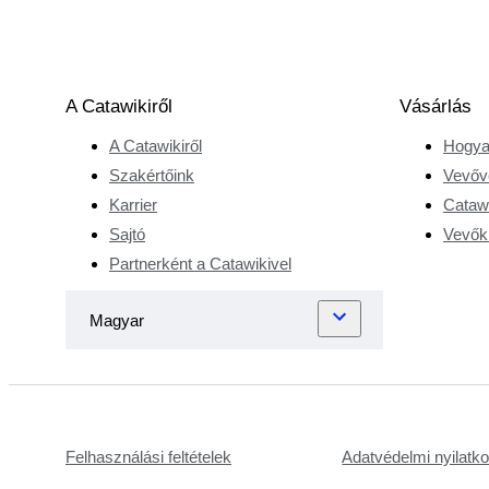
A Catawikiről
Vásárlás
A Catawikiről
Hogya
Szakértőink
Vevőv
Karrier
Catawi
Sajtó
Vevőkr
Partnerként a Catawikivel
Felhasználási feltételek
Adatvédelmi nyilatk