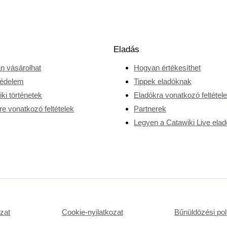
Eladás
n vásárolhat
Hogyan értékesíthet
édelem
Tippek eladóknak
ki történetek
Eladókra vonatkozó feltétel
e vonatkozó feltételek
Partnerek
Legyen a Catawiki Live elad
ozat
Cookie-nyilatkozat
Bűnüldözési poli