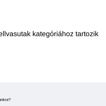
llvasutak kategóriához tartozik
ünkre?