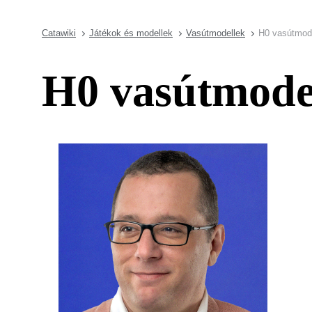
Catawiki
Játékok és modellek
Vasútmodellek
H0 vasútmode
H0 vasútmodel