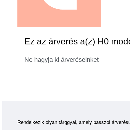
Ez az árverés a(z) H0 mode
Ne hagyja ki árveréseinket
Rendelkezik olyan tárggyal, amely passzol árverés