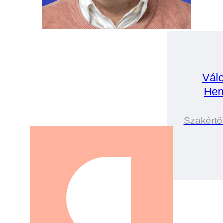
Válo
Hen
Szakértő