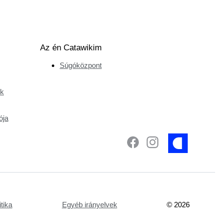
Az én Catawikim
Súgóközpont
ek
ója
tika
Egyéb irányelvek
©
2026