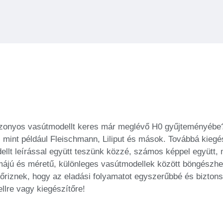
zonyos vasútmodellt keres már meglévő H0 gyűjteményébe?
mint például Fleischmann, Liliput és mások. Továbbá kiegés
lt leírással együtt teszünk közzé, számos képpel együtt, 
ormájú és méretű, különleges vasútmodellek között böngészhe
enőriznek, hogy az eladási folyamatot egyszerűbbé és bizto
llre vagy kiegészítőre!