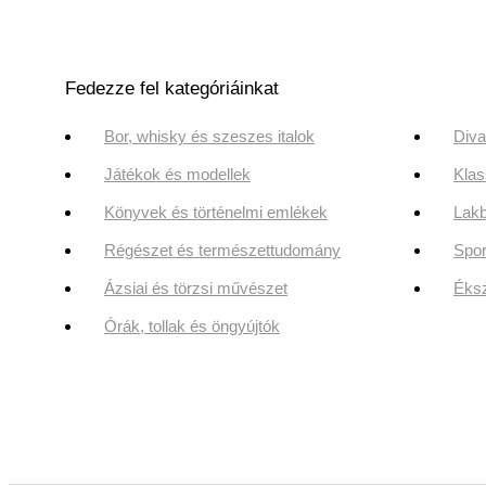
Fedezze fel kategóriáinkat
Bor, whisky és szeszes italok
Diva
Játékok és modellek
Klas
Könyvek és történelmi emlékek
Lakb
Régészet és természettudomány
Spor
Ázsiai és törzsi művészet
Éksz
Órák, tollak és öngyújtók