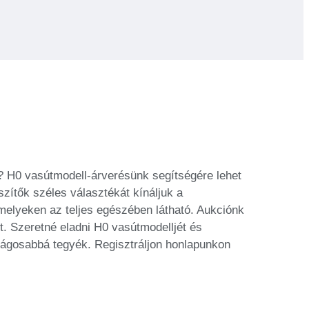
 H0 vasútmodell-árverésünk segítségére lehet
zítők széles választékát kínáljuk a
melyeken az teljes egészében látható. Aukciónk
t. Szeretné eladni H0 vasútmodelljét és
nságosabbá tegyék. Regisztráljon honlapunkon