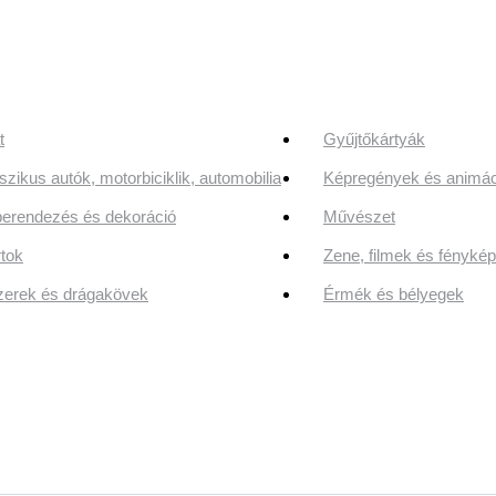
t
Gyűjtőkártyák
szikus autók, motorbiciklik, automobilia
Képregények és animác
erendezés és dekoráció
Művészet
tok
Zene, filmek és fényk
erek és drágakövek
Érmék és bélyegek