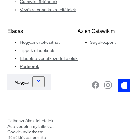
Catawiki történetek
Vevőkre vonatkozó feltételek
Eladás
Az én Catawikim
Hogyan értékesíthet
Súgóközpont
Tippek eladóknak
Eladókra vonatkozó feltételek
Partnerek
Felhasználási feltételek
Adatvédelmi nyilatkozat
Cookie-nyilatkozat
Bűnüldözési politika