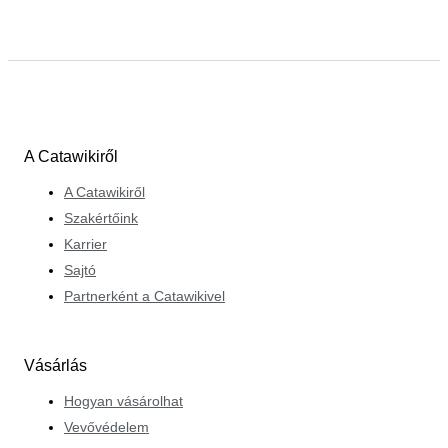
A Catawikiről
A Catawikiről
Szakértőink
Karrier
Sajtó
Partnerként a Catawikivel
Vásárlás
Hogyan vásárolhat
Vevővédelem