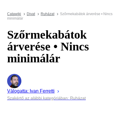
Catawiki
Divat
Ruházat
Szőrmekabátok árverése • Nincs
minimálár
Szőrmekabátok
árverése • Nincs
minimálár
Válogatta:
Ivan
Ferretti
Szakértő az alábbi kategóriában: Ruházat