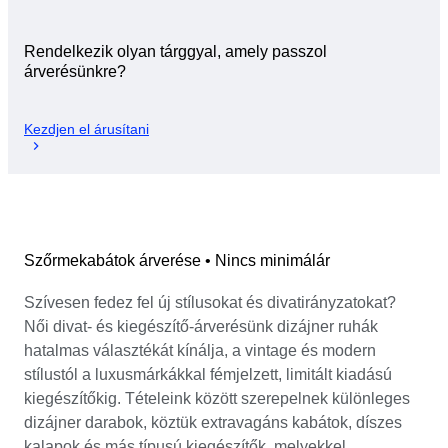
Rendelkezik olyan tárggyal, amely passzol
árverésünkre?
Kezdjen el árusítani
Szőrmekabátok árverése • Nincs minimálár
Szívesen fedez fel új stílusokat és divatirányzatokat?
Női divat- és kiegészítő-árverésünk dizájner ruhák
hatalmas választékát kínálja, a vintage és modern
stílustól a luxusmárkákkal fémjelzett, limitált kiadású
kiegészítőkig. Tételeink között szerepelnek különleges
dizájner darabok, köztük extravagáns kabátok, díszes
kalapok és más típusú kiegészítők, melyekkel