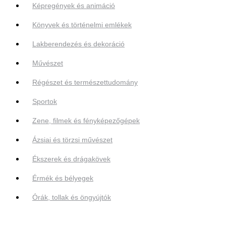
Képregények és animáció
Könyvek és történelmi emlékek
Lakberendezés és dekoráció
Művészet
Régészet és természettudomány
Sportok
Zene, filmek és fényképezőgépek
Ázsiai és törzsi művészet
Ékszerek és drágakövek
Érmék és bélyegek
Órák, tollak és öngyújtók