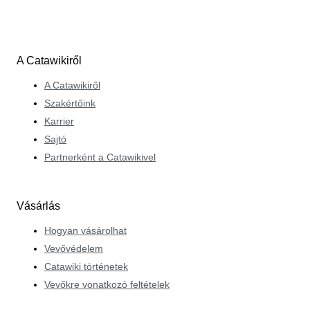
A Catawikiről
A Catawikiről
Szakértőink
Karrier
Sajtó
Partnerként a Catawikivel
Vásárlás
Hogyan vásárolhat
Vevővédelem
Catawiki történetek
Vevőkre vonatkozó feltételek