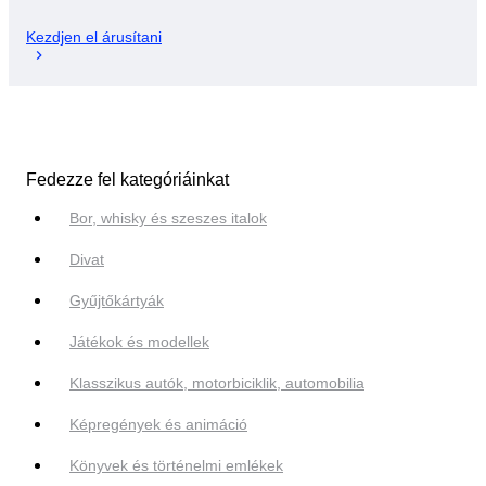
Kezdjen el árusítani
Fedezze fel kategóriáinkat
Bor, whisky és szeszes italok
Divat
Gyűjtőkártyák
Játékok és modellek
Klasszikus autók, motorbiciklik, automobilia
Képregények és animáció
Könyvek és történelmi emlékek