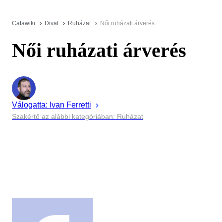
Catawiki
Divat
Ruházat
Női ruházati árverés
Női ruházati árverés
Válogatta:
Ivan
Ferretti
Szakértő az alábbi kategóriában: Ruházat