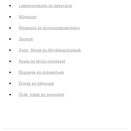
Lakberendezés és dekoráció
Művészet
Régészet és természettudomány
Sportok
Zene, filmek és fényképezőgépek
Ázsiai és törzsi művészet
Ékszerek és drágakövek
Érmék és bélyegek
Órák, tollak és öngyújtók