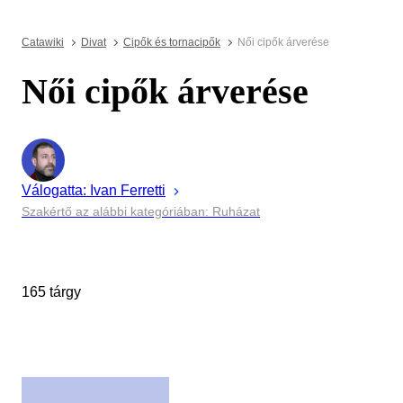
Catawiki
Divat
Cipők és tornacipők
Női cipők árverése
Női cipők árverése
Válogatta:
Ivan
Ferretti
Szakértő az alábbi kategóriában: Ruházat
165 tárgy