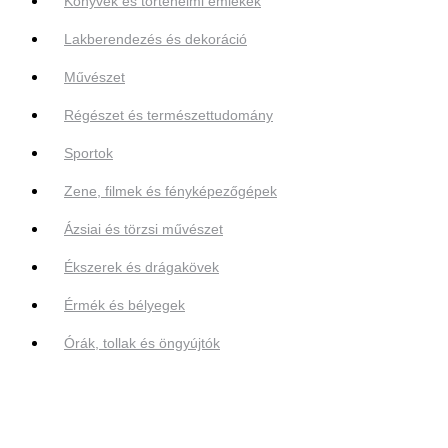
Könyvek és történelmi emlékek
Lakberendezés és dekoráció
Művészet
Régészet és természettudomány
Sportok
Zene, filmek és fényképezőgépek
Ázsiai és törzsi művészet
Ékszerek és drágakövek
Érmék és bélyegek
Órák, tollak és öngyújtók