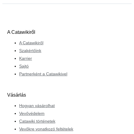
A Catawikiről
A Catawikiről
Szakértőink
Karrier
Sajtó
Partnerként a Catawikivel
Vásárlás
Hogyan vásárolhat
Vevővédelem
Catawiki történetek
Vevőkre vonatkozó feltételek