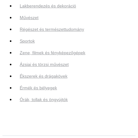
Lakberendezés és dekoráció
Művészet
Régészet és természettudomány
Sportok
Zene, filmek és fényképezőgépek
Ázsiai és törzsi művészet
Ékszerek és drágakövek
Érmék és bélyegek
Órák, tollak és öngyújtók