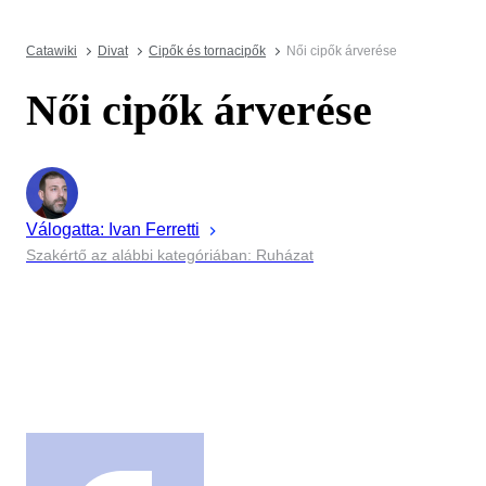
Catawiki
Divat
Cipők és tornacipők
Női cipők árverése
Női cipők árverése
Válogatta:
Ivan
Ferretti
Szakértő az alábbi kategóriában: Ruházat