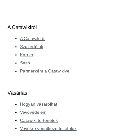
A Catawikiről
A Catawikiről
Szakértőink
Karrier
Sajtó
Partnerként a Catawikivel
Vásárlás
Hogyan vásárolhat
Vevővédelem
Catawiki történetek
Vevőkre vonatkozó feltételek