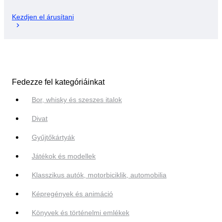
Kezdjen el árusítani
Fedezze fel kategóriáinkat
Bor, whisky és szeszes italok
Divat
Gyűjtőkártyák
Játékok és modellek
Klasszikus autók, motorbiciklik, automobilia
Képregények és animáció
Könyvek és történelmi emlékek