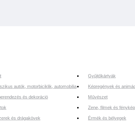
t
Gyűjtőkártyák
szikus autók, motorbiciklik, automobilia
Képregények és animác
erendezés és dekoráció
Művészet
tok
Zene, filmek és fényk
erek és drágakövek
Érmék és bélyegek