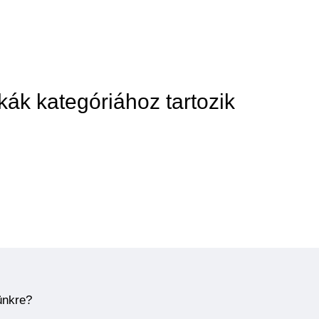
skák kategóriához tartozik
ünkre?