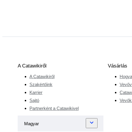
A Catawikiről
Vásárlás
A Catawikiről
Hogya
Szakértőink
Vevőv
Karrier
Catawi
Sajtó
Vevőkr
Partnerként a Catawikivel