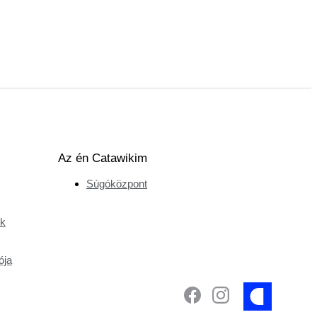
Az én Catawikim
Súgóközpont
ek
ója