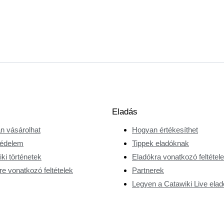
Eladás
n vásárolhat
Hogyan értékesíthet
édelem
Tippek eladóknak
ki történetek
Eladókra vonatkozó feltétel
e vonatkozó feltételek
Partnerek
Legyen a Catawiki Live elad