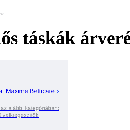
ése
dős táskák árver
a:
Maxime
Betticare
 az alábbi kategóriában:
ivatkiegészítők