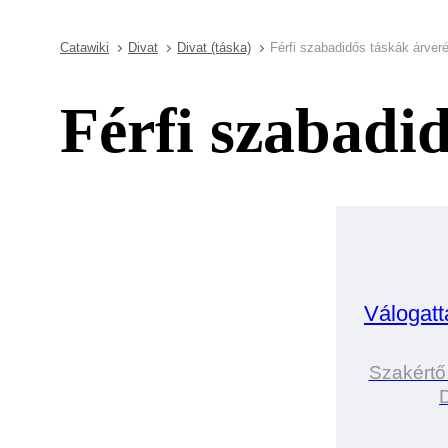
Catawiki
Divat
Divat (táska)
Férfi szabadidős táskák árver
Férfi szabadi
Válogatt
Szakértő
D