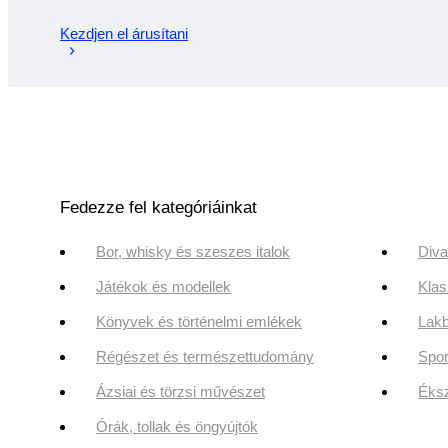
Kezdjen el árusítani
Fedezze fel kategóriáinkat
Bor, whisky és szeszes italok
Diva
Játékok és modellek
Klas
Könyvek és történelmi emlékek
Lakb
Régészet és természettudomány
Spor
Ázsiai és törzsi művészet
Éksz
Órák, tollak és öngyújtók