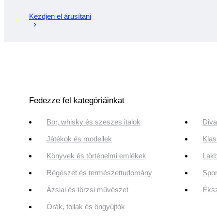
Kezdjen el árusítani
Fedezze fel kategóriáinkat
Bor, whisky és szeszes italok
Diva
Játékok és modellek
Klas
Könyvek és történelmi emlékek
Lakb
Régészet és természettudomány
Spor
Ázsiai és törzsi művészet
Éksz
Órák, tollak és öngyújtók