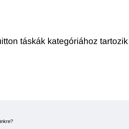
itton táskák kategóriához tartozik
ünkre?