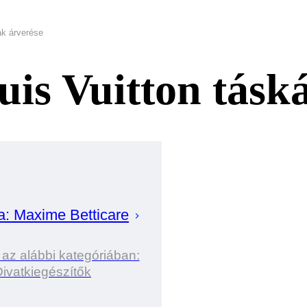
ák árverése
uis Vuitton tásk
a:
Maxime
Betticare
 az alábbi kategóriában:
ivatkiegészítők