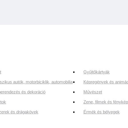
t
Gyűjtőkártyák
szikus autók, motorbiciklik, automobilia
Képregények és animác
erendezés és dekoráció
Művészet
tok
Zene, filmek és fényk
erek és drágakövek
Érmék és bélyegek