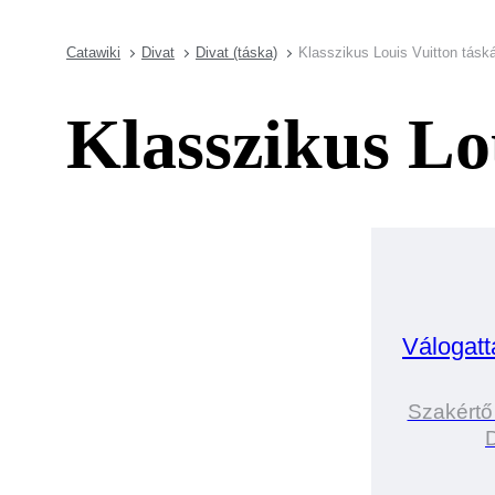
Catawiki
Divat
Divat (táska)
Klasszikus Louis Vuitton tásk
Klasszikus Lo
Válogatt
Szakértő
D