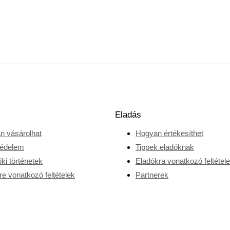
Eladás
n vásárolhat
Hogyan értékesíthet
édelem
Tippek eladóknak
ki történetek
Eladókra vonatkozó feltétel
e vonatkozó feltételek
Partnerek