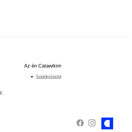
Az én Catawikim
Súgóközpont
ek