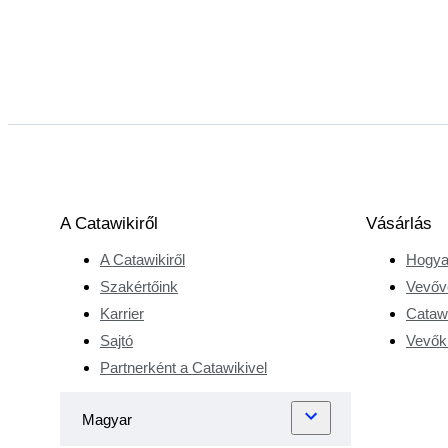
A Catawikiről
Vásárlás
A Catawikiről
Hogya
Szakértőink
Vevőv
Karrier
Catawi
Sajtó
Vevőkr
Partnerként a Catawikivel