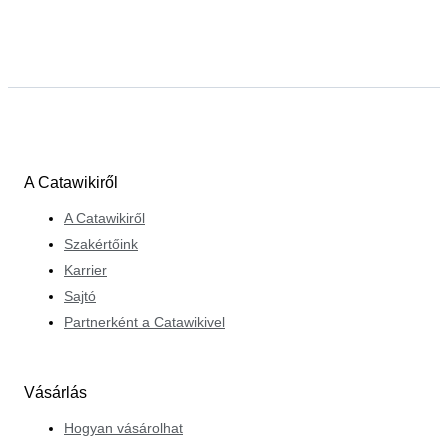
A Catawikiről
A Catawikiről
Szakértőink
Karrier
Sajtó
Partnerként a Catawikivel
Vásárlás
Hogyan vásárolhat