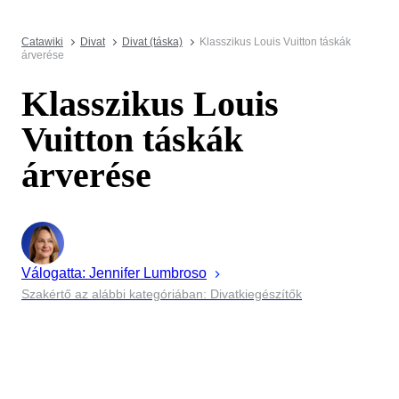
Catawiki
Divat
Divat (táska)
Klasszikus Louis Vuitton táskák
árverése
Klasszikus Louis
Vuitton táskák
árverése
Válogatta:
Jennifer
Lumbroso
Szakértő az alábbi kategóriában: Divatkiegészítők