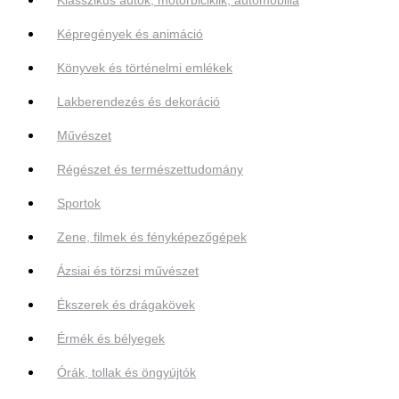
Képregények és animáció
Könyvek és történelmi emlékek
Lakberendezés és dekoráció
Művészet
Régészet és természettudomány
Sportok
Zene, filmek és fényképezőgépek
Ázsiai és törzsi művészet
Ékszerek és drágakövek
Érmék és bélyegek
Órák, tollak és öngyújtók