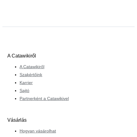
A Catawikiről
A Catawikiről
Szakértőink
Karrier
Sajtó
Partnerként a Catawikivel
Vásárlás
Hogyan vásárolhat