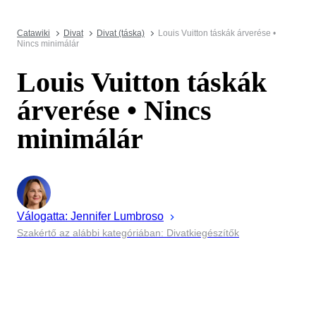
Catawiki
Divat
Divat (táska)
Louis Vuitton táskák árverése •
Nincs minimálár
Louis Vuitton táskák
árverése • Nincs
minimálár
Válogatta:
Jennifer
Lumbroso
Szakértő az alábbi kategóriában: Divatkiegészítők