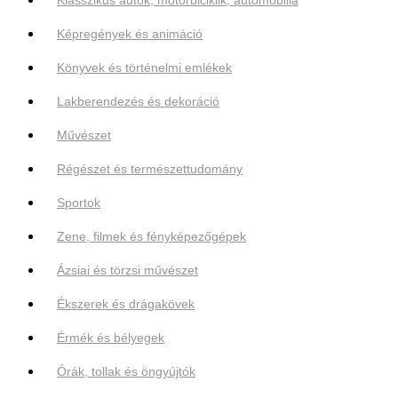
Képregények és animáció
Könyvek és történelmi emlékek
Lakberendezés és dekoráció
Művészet
Régészet és természettudomány
Sportok
Zene, filmek és fényképezőgépek
Ázsiai és törzsi művészet
Ékszerek és drágakövek
Érmék és bélyegek
Órák, tollak és öngyújtók