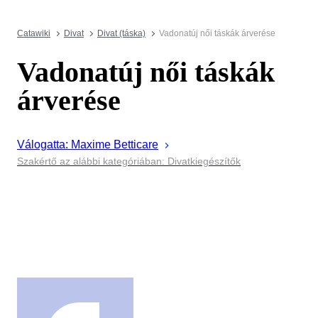
Catawiki
Divat
Divat (táska)
Vadonatúj női táskák árverése
Vadonatúj női táskák
árverése
Válogatta:
Maxime
Betticare
Szakértő az alábbi kategóriában: Divatkiegészítők