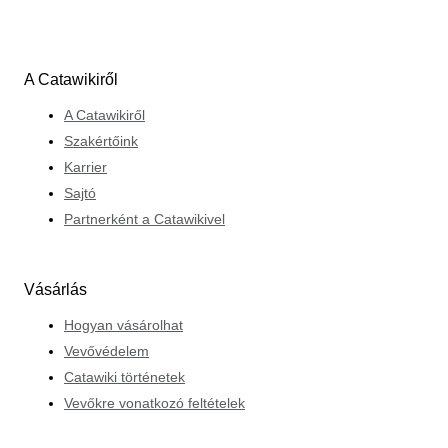
A Catawikiről
A Catawikiről
Szakértőink
Karrier
Sajtó
Partnerként a Catawikivel
Vásárlás
Hogyan vásárolhat
Vevővédelem
Catawiki történetek
Vevőkre vonatkozó feltételek