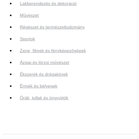
Lakberendezés és dekoráció
Művészet
Régészet és természettudomány
Sportok
Zene, filmek és fényképezőgépek
Ázsiai és törzsi művészet
Ékszerek és drágakövek
Érmék és bélyegek
Órák, tollak és öngyújtók