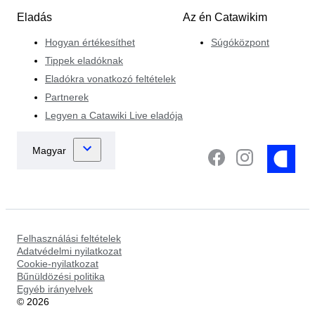
Eladás
Az én Catawikim
Hogyan értékesíthet
Súgóközpont
Tippek eladóknak
Eladókra vonatkozó feltételek
Partnerek
Legyen a Catawiki Live eladója
Felhasználási feltételek
Adatvédelmi nyilatkozat
Cookie-nyilatkozat
Bűnüldözési politika
Egyéb irányelvek
©
2026