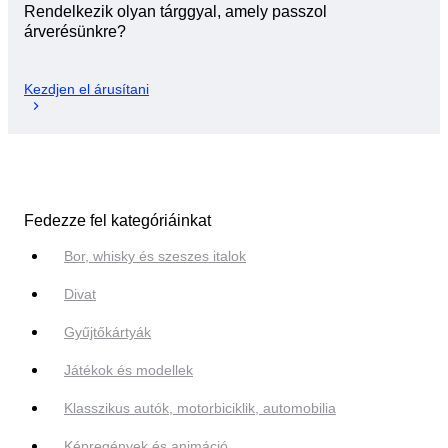
Rendelkezik olyan tárggyal, amely passzol
árverésünkre?
Kezdjen el árusítani
Fedezze fel kategóriáinkat
Bor, whisky és szeszes italok
Divat
Gyűjtőkártyák
Játékok és modellek
Klasszikus autók, motorbiciklik, automobilia
Képregények és animáció