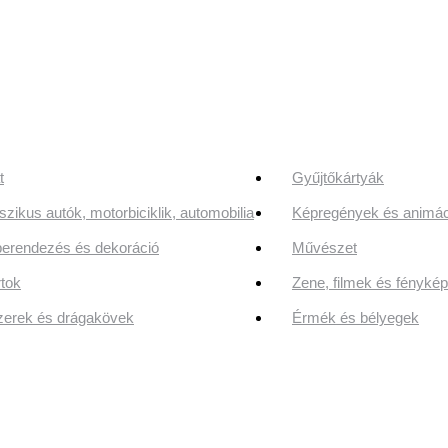
t
Gyűjtőkártyák
szikus autók, motorbiciklik, automobilia
Képregények és animác
erendezés és dekoráció
Művészet
tok
Zene, filmek és fényk
erek és drágakövek
Érmék és bélyegek