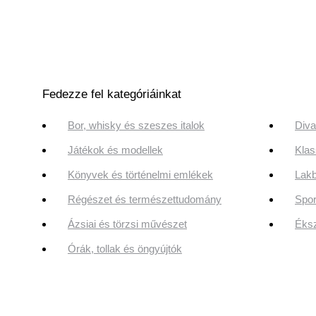
Fedezze fel kategóriáinkat
Bor, whisky és szeszes italok
Diva
Játékok és modellek
Klas
Könyvek és történelmi emlékek
Lakb
Régészet és természettudomány
Spor
Ázsiai és törzsi művészet
Éksz
Órák, tollak és öngyújtók