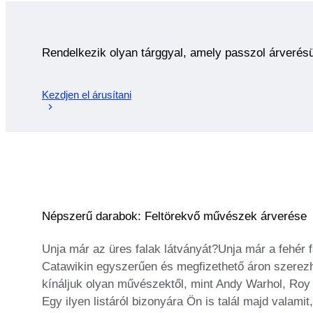
Rendelkezik olyan tárggyal, amely passzol árverés
Kezdjen el árusítani
Népszerű darabok: Feltörekvő művészek árverése
Unja már az üres falak látványát?Unja már a fehér 
Catawikin egyszerűen és megfizethető áron szerezh
kínáljuk olyan művészektől, mint Andy Warhol, Roy 
Egy ilyen listáról bizonyára Ön is talál majd valamit