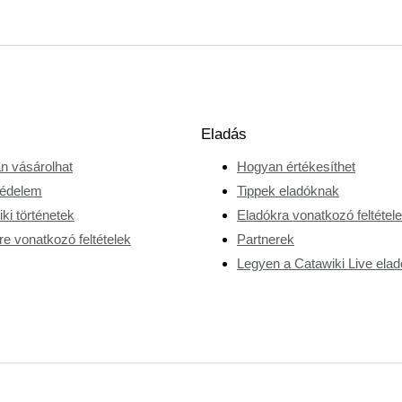
Eladás
n vásárolhat
Hogyan értékesíthet
édelem
Tippek eladóknak
ki történetek
Eladókra vonatkozó feltétel
e vonatkozó feltételek
Partnerek
Legyen a Catawiki Live elad