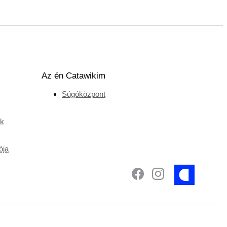
Az én Catawikim
Súgóközpont
ek
ója