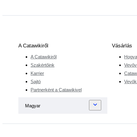
A Catawikiről
Vásárlás
A Catawikiről
Hogya
Szakértőink
Vevőv
Karrier
Catawi
Sajtó
Vevőkr
Partnerként a Catawikivel