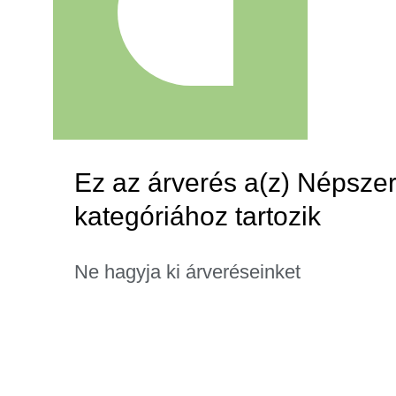
Ez az árverés a(z) Népsze
kategóriához tartozik
Ne hagyja ki árveréseinket