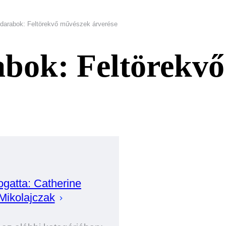
darabok: Feltörekvő művészek árverése
abok: Feltörekv
ogatta:
Catherine
Mikolajczak