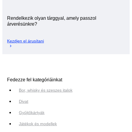
Rendelkezik olyan tárggyal, amely passzol
árverésünkre?
Kezdjen el árusítani
Fedezze fel kategóriáinkat
Bor, whisky és szeszes italok
Divat
Gyűjtőkártyák
Játékok és modellek