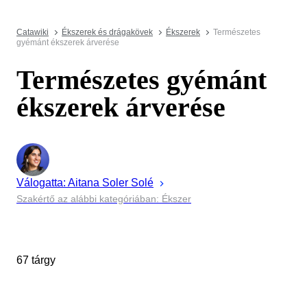
Catawiki
Ékszerek és drágakövek
Ékszerek
Természetes
gyémánt ékszerek árverése
Természetes gyémánt
ékszerek árverése
Válogatta:
Aitana
Soler Solé
Szakértő az alábbi kategóriában: Ékszer
67 tárgy