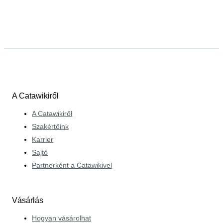
A Catawikiről
A Catawikiről
Szakértőink
Karrier
Sajtó
Partnerként a Catawikivel
Vásárlás
Hogyan vásárolhat