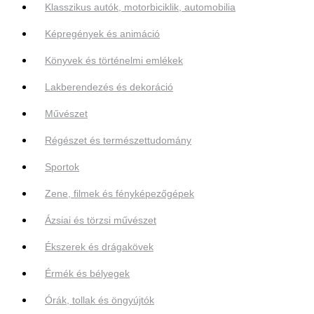
Klasszikus autók, motorbiciklik, automobilia
Képregények és animáció
Könyvek és történelmi emlékek
Lakberendezés és dekoráció
Művészet
Régészet és természettudomány
Sportok
Zene, filmek és fényképezőgépek
Ázsiai és törzsi művészet
Ékszerek és drágakövek
Érmék és bélyegek
Órák, tollak és öngyújtók