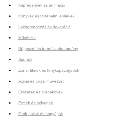
Képregények és animáció
Könyvek és történelmi emlékek
Lakberendezés és dekoráció
Művészet
Régészet és természettudomány
Sportok
Zene, filmek és fényképezőgépek
Ázsiai és törzsi művészet
Ékszerek és drágakövek
Érmék és bélyegek
Órák, tollak és öngyújtók