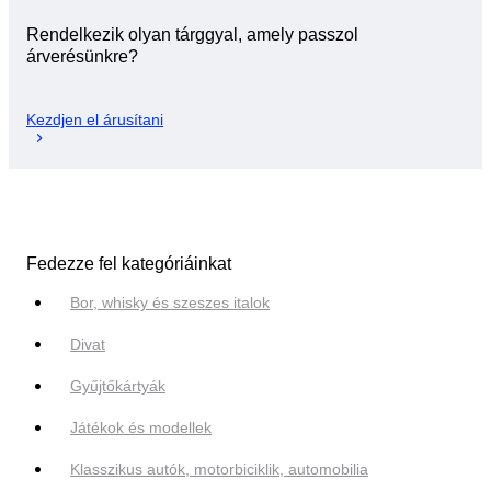
Rendelkezik olyan tárggyal, amely passzol
árverésünkre?
Kezdjen el árusítani
Fedezze fel kategóriáinkat
Bor, whisky és szeszes italok
Divat
Gyűjtőkártyák
Játékok és modellek
Klasszikus autók, motorbiciklik, automobilia