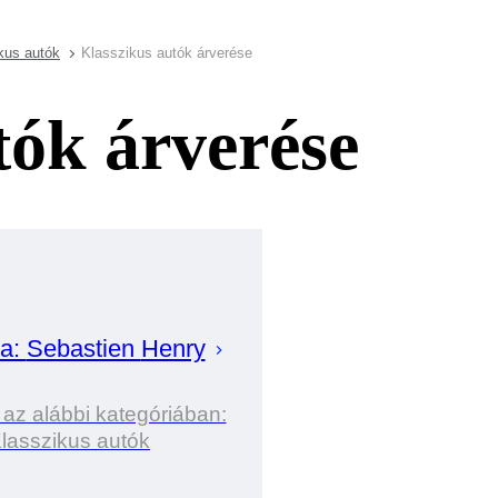
kus autók
Klasszikus autók árverése
tók árverése
ta:
Sebastien
Henry
 az alábbi kategóriában:
lasszikus autók