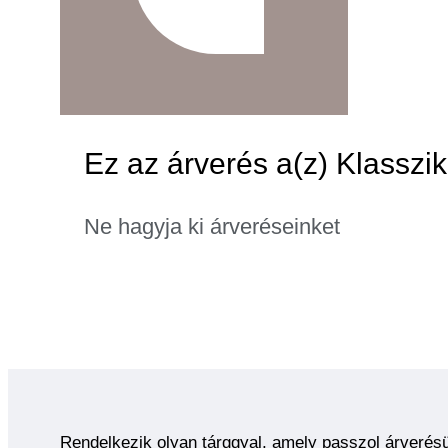
Ez az árverés a(z) Klasszik
Ne hagyja ki árveréseinket
Rendelkezik olyan tárggyal, amely passzol árverés