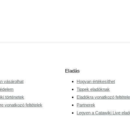
Eladás
n vásárolhat
Hogyan értékesíthet
édelem
Tippek eladóknak
ki történetek
Eladókra vonatkozó feltétel
e vonatkozó feltételek
Partnerek
Legyen a Catawiki Live elad