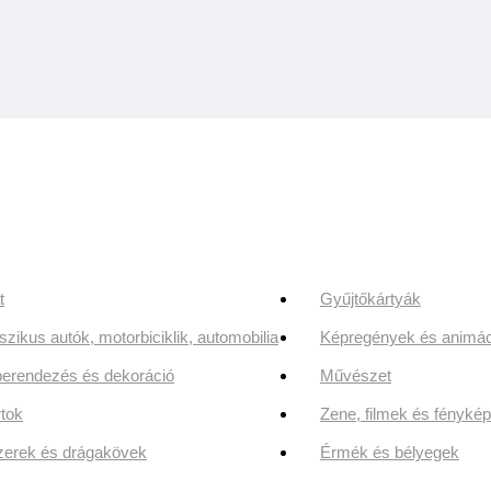
t
Gyűjtőkártyák
szikus autók, motorbiciklik, automobilia
Képregények és animác
erendezés és dekoráció
Művészet
tok
Zene, filmek és fényk
erek és drágakövek
Érmék és bélyegek