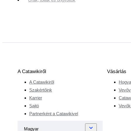
A Catawikiről
Vásárlás
A Catawikiről
Hogya
Szakértőink
Vevőv
Karrier
Catawi
Sajtó
Vevőkr
Partnerként a Catawikivel