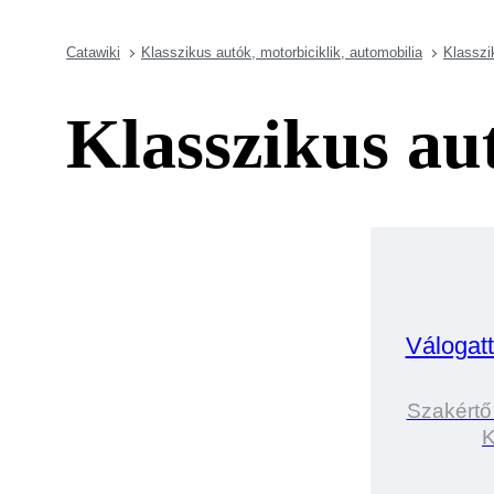
Catawiki
Klasszikus autók, motorbiciklik, automobilia
Klasszi
Klasszikus au
Válogat
Szakértő
K