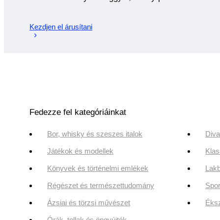
Kezdjen el árusítani
Fedezze fel kategóriáinkat
Bor, whisky és szeszes italok
Diva
Játékok és modellek
Klas
Könyvek és történelmi emlékek
Lakb
Régészet és természettudomány
Spor
Ázsiai és törzsi művészet
Éksz
Órák, tollak és öngyújtók