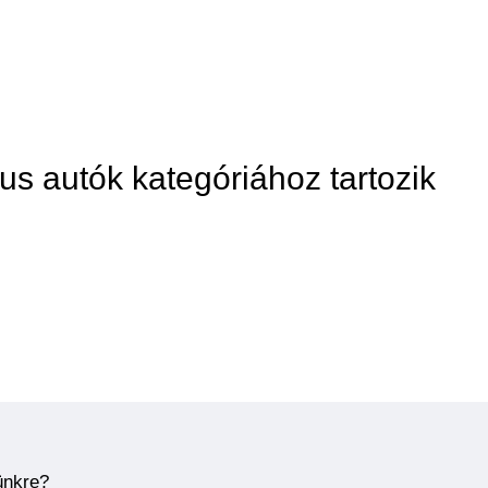
us autók kategóriához tartozik
ünkre?