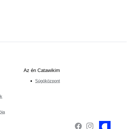
Az én Catawikim
Súgóközpont
ek
ója