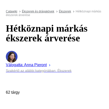
Catawiki
Ékszerek és drágakövek
Ékszerek
Hétköznapi márkás
ékszerek árverése
Hétköznapi márkás
ékszerek árverése
Válogatta:
Anna
Pieront
Szakértő az alábbi kategóriában: Ékszerek
62 tárgy