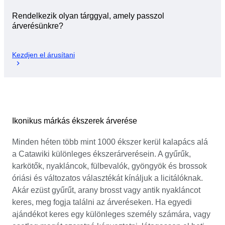
Rendelkezik olyan tárggyal, amely passzol
árverésünkre?
Kezdjen el árusítani
Ikonikus márkás ékszerek árverése
Minden héten több mint 1000 ékszer kerül kalapács alá
a Catawiki különleges ékszerárverésein. A gyűrűk,
karkötők, nyakláncok, fülbevalók, gyöngyök és brossok
óriási és változatos választékát kínáljuk a licitálóknak.
Akár ezüst gyűrűt, arany brosst vagy antik nyakláncot
keres, meg fogja találni az árveréseken. Ha egyedi
ajándékot keres egy különleges személy számára, vagy