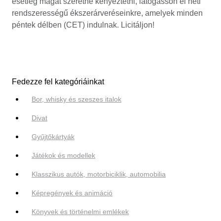
esetleg magát szeretné kényeztetni, látogasson el heti
rendszerességű ékszerárveréseinkre, amelyek minden
péntek délben (CET) indulnak. Licitáljon!
Fedezze fel kategóriáinkat
Bor, whisky és szeszes italok
Divat
Gyűjtőkártyák
Játékok és modellek
Klasszikus autók, motorbiciklik, automobilia
Képregények és animáció
Könyvek és történelmi emlékek