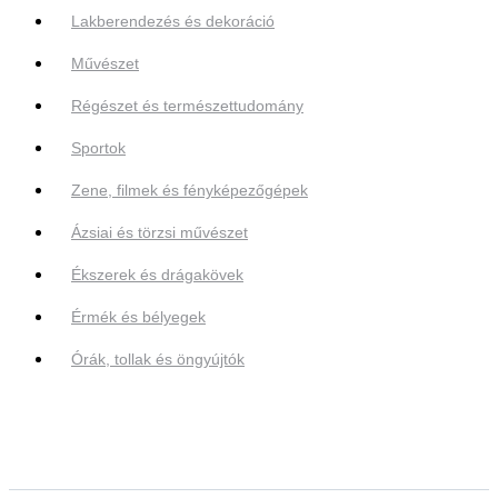
Lakberendezés és dekoráció
Művészet
Régészet és természettudomány
Sportok
Zene, filmek és fényképezőgépek
Ázsiai és törzsi művészet
Ékszerek és drágakövek
Érmék és bélyegek
Órák, tollak és öngyújtók