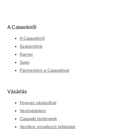
A Catawikiről
A Catawikiről
Szakértőink
Karrier
Sajtó
Partnerként a Catawikivel
Vásárlás
Hogyan vásárolhat
Vevővédelem
Catawiki történetek
Vevőkre vonatkozó feltételek