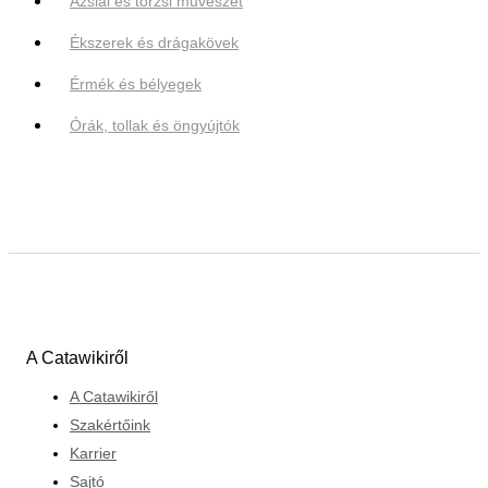
Ázsiai és törzsi művészet
Ékszerek és drágakövek
Érmék és bélyegek
Órák, tollak és öngyújtók
A Catawikiről
A Catawikiről
Szakértőink
Karrier
Sajtó