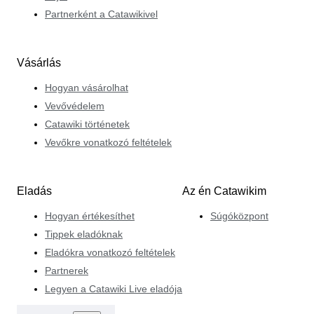
Partnerként a Catawikivel
Vásárlás
Hogyan vásárolhat
Vevővédelem
Catawiki történetek
Vevőkre vonatkozó feltételek
Eladás
Az én Catawikim
Hogyan értékesíthet
Súgóközpont
Tippek eladóknak
Eladókra vonatkozó feltételek
Partnerek
Legyen a Catawiki Live eladója