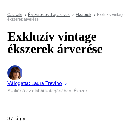
Catawiki
Ékszerek és drágakövek
Ékszerek
Exkluzív vintage
ékszerek árverése
Exkluzív vintage
ékszerek árverése
Válogatta:
Laura
Trevino
Szakértő az alábbi kategóriában: Ékszer
37 tárgy