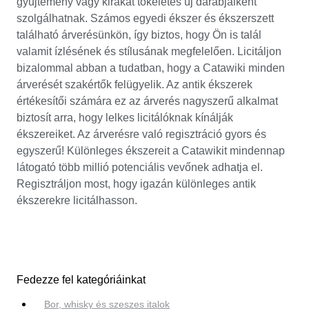
gyűjtemény vagy kirakat tökéletes új darabjaiként
szolgálhatnak. Számos egyedi ékszer és ékszerszett
található árverésünkön, így biztos, hogy Ön is talál
valamit ízlésének és stílusának megfelelően. Licitáljon
bizalommal abban a tudatban, hogy a Catawiki minden
árverését szakértők felügyelik. Az antik ékszerek
értékesítői számára ez az árverés nagyszerű alkalmat
biztosít arra, hogy lelkes licitálóknak kínálják
ékszereiket. Az árverésre való regisztráció gyors és
egyszerű! Különleges ékszereit a Catawikit mindennap
látogató több millió potenciális vevőnek adhatja el.
Regisztráljon most, hogy igazán különleges antik
ékszerekre licitálhasson.
Fedezze fel kategóriáinkat
Bor, whisky és szeszes italok