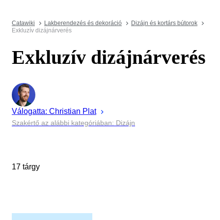
Catawiki
Lakberendezés és dekoráció
Dizájn és kortárs bútorok
Exkluzív dizájnárverés
Exkluzív dizájnárverés
Válogatta:
Christian
Plat
Szakértő az alábbi kategóriában: Dizájn
17 tárgy