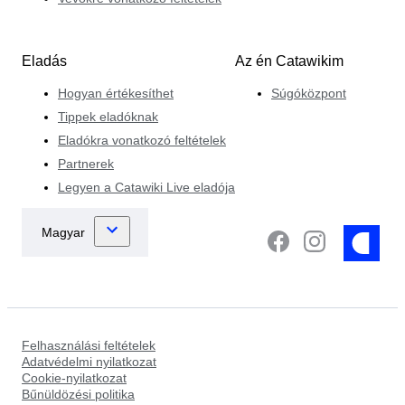
Eladás
Az én Catawikim
Hogyan értékesíthet
Súgóközpont
Tippek eladóknak
Eladókra vonatkozó feltételek
Partnerek
Legyen a Catawiki Live eladója
Felhasználási feltételek
Adatvédelmi nyilatkozat
Cookie-nyilatkozat
Bűnüldözési politika