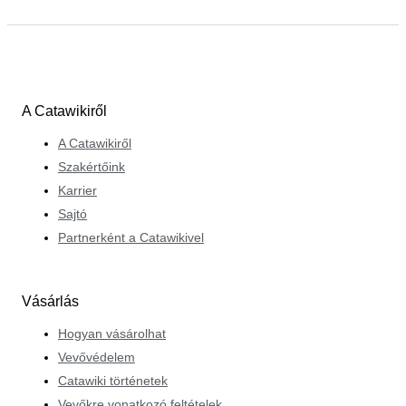
A Catawikiről
A Catawikiről
Szakértőink
Karrier
Sajtó
Partnerként a Catawikivel
Vásárlás
Hogyan vásárolhat
Vevővédelem
Catawiki történetek
Vevőkre vonatkozó feltételek