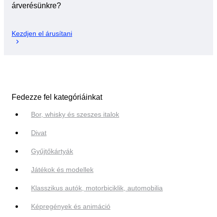
árverésünkre?
Kezdjen el árusítani
Fedezze fel kategóriáinkat
Bor, whisky és szeszes italok
Divat
Gyűjtőkártyák
Játékok és modellek
Klasszikus autók, motorbiciklik, automobilia
Képregények és animáció