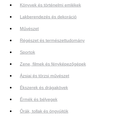
Könyvek és történelmi emlékek
Lakberendezés és dekoráció
Művészet
Régészet és természettudomány
Sportok
Zene, filmek és fényképezőgépek
Ázsiai és törzsi művészet
Ékszerek és drágakövek
Érmék és bélyegek
Órák, tollak és öngyújtók