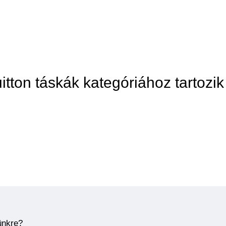
itton táskák kategóriához tartozik
ünkre?