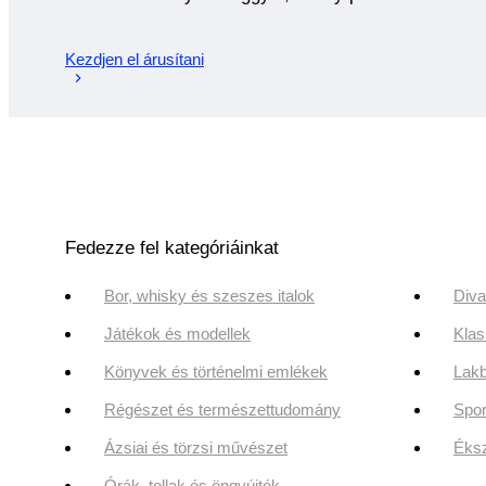
Kezdjen el árusítani
Fedezze fel kategóriáinkat
Bor, whisky és szeszes italok
Diva
Játékok és modellek
Klas
Könyvek és történelmi emlékek
Lakb
Régészet és természettudomány
Spor
Ázsiai és törzsi művészet
Éksz
Órák, tollak és öngyújtók