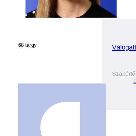
68 tárgy
Válogat
Szakértő
D