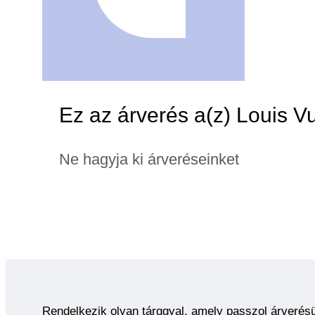
Ez az árverés a(z) Louis Vu
Ne hagyja ki árveréseinket
Rendelkezik olyan tárggyal, amely passzol árverés