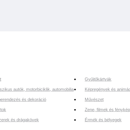
t
Gyűjtőkártyák
szikus autók, motorbiciklik, automobilia
Képregények és animác
erendezés és dekoráció
Művészet
tok
Zene, filmek és fényk
erek és drágakövek
Érmék és bélyegek