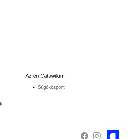
Az én Catawikim
Súgóközpont
ek