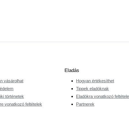
Eladás
n vásárolhat
Hogyan értékesíthet
édelem
Tippek eladóknak
ki történetek
Eladókra vonatkozó feltétel
e vonatkozó feltételek
Partnerek