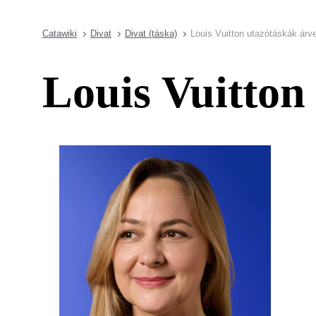
Catawiki
Divat
Divat (táska)
Louis Vuitton utazótáskák árv
Louis Vuitton