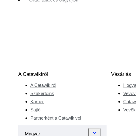
A Catawikiről
Vásárlás
A Catawikiről
Hogya
Szakértőink
Vevőv
Karrier
Catawi
Sajtó
Vevőkr
Partnerként a Catawikivel