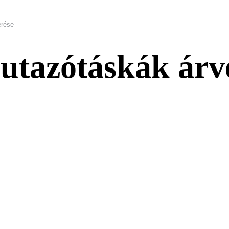
erése
 utazótáskák árv