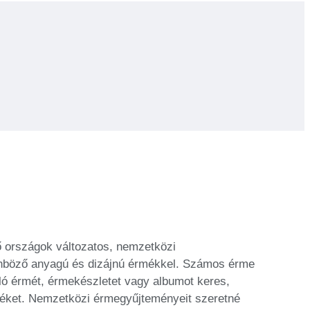
ő országok változatos, nemzetközi
lönböző anyagú és dizájnú érmékkel. Számos érme
lló érmét, érmekészletet vagy albumot keres,
érméket. Nemzetközi érmegyűjteményeit szeretné