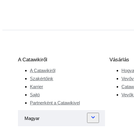
A Catawikiről
Vásárlás
A Catawikiről
Hogya
Szakértőink
Vevőv
Karrier
Catawi
Sajtó
Vevőkr
Partnerként a Catawikivel