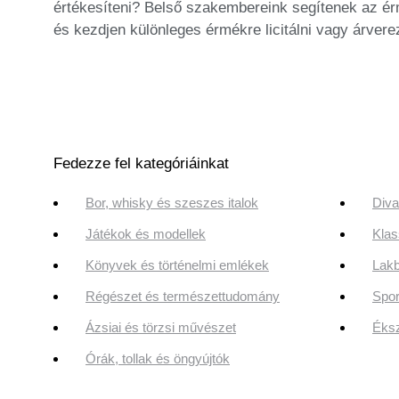
értékesíteni? Belső szakembereink segítenek az ér
és kezdjen különleges érmékre licitálni vagy árver
Fedezze fel kategóriáinkat
Bor, whisky és szeszes italok
Diva
Játékok és modellek
Klas
Könyvek és történelmi emlékek
Lakb
Régészet és természettudomány
Spor
Ázsiai és törzsi művészet
Éksz
Órák, tollak és öngyújtók