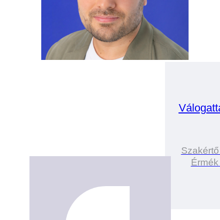
Válogatt
Szakértő
Érmék 