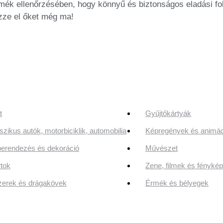
mék ellenőrzésében, hogy könnyű és biztonságos eladási fol
ezze el őket még ma!
t
Gyűjtőkártyák
szikus autók, motorbiciklik, automobilia
Képregények és animác
erendezés és dekoráció
Művészet
tok
Zene, filmek és fényk
erek és drágakövek
Érmék és bélyegek