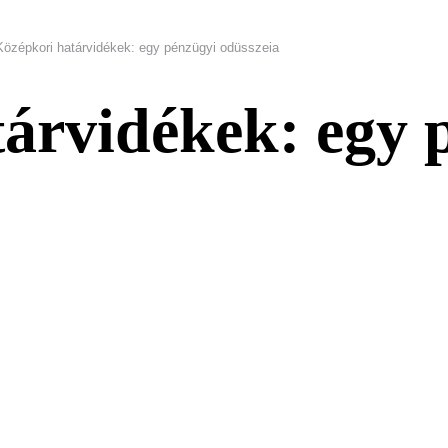
Középkori határvidékek: egy pénzügyi odüsszeia
árvidékek: egy 