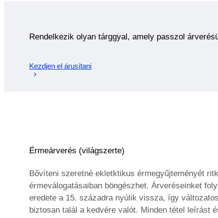
Rendelkezik olyan tárggyal, amely passzol árverés
Kezdjen el árusítani
Érmeárverés (világszerte)
Bővíteni szeretné ekletktikus érmegyűjteményét ri
érmeválogatásaiban böngészhet. Árveréseinket foly
eredete a 15. századra nyúlik vissza, így változato
biztosan talál a kedvére valót. Minden tétel leírá