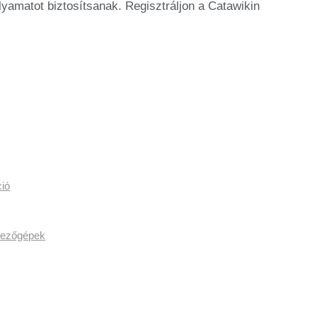
yamatot biztosítsanak. Regisztráljon a Catawikin
ió
épezőgépek