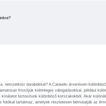
ünkre?
tka, nemzetközi darabokkal? A Catawiki árverésein különböz
amatosan frissítjük különleges válogatásokkal, például kü
s kínálatot biztosítunk különböző korszakokból. Akár különá
st és fotókat tartalmaz, amelyek részletesen bemutatják az 