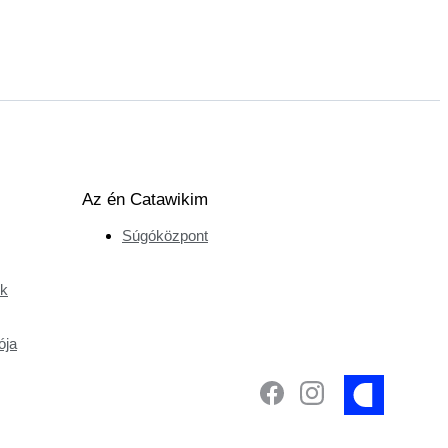
Az én Catawikim
Súgóközpont
ek
ója