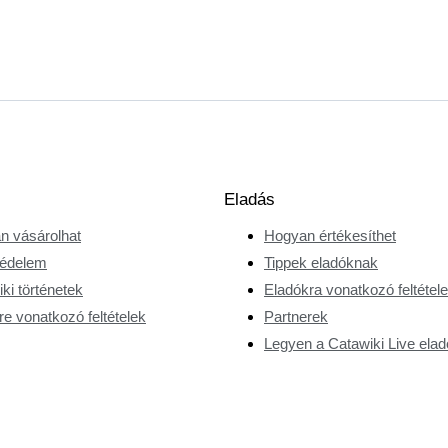
Eladás
n vásárolhat
Hogyan értékesíthet
édelem
Tippek eladóknak
ki történetek
Eladókra vonatkozó feltétel
e vonatkozó feltételek
Partnerek
Legyen a Catawiki Live elad