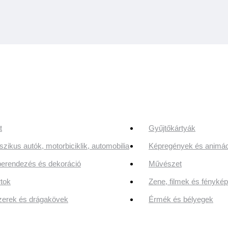
t
Gyűjtőkártyák
szikus autók, motorbiciklik, automobilia
Képregények és animác
erendezés és dekoráció
Művészet
tok
Zene, filmek és fényk
erek és drágakövek
Érmék és bélyegek