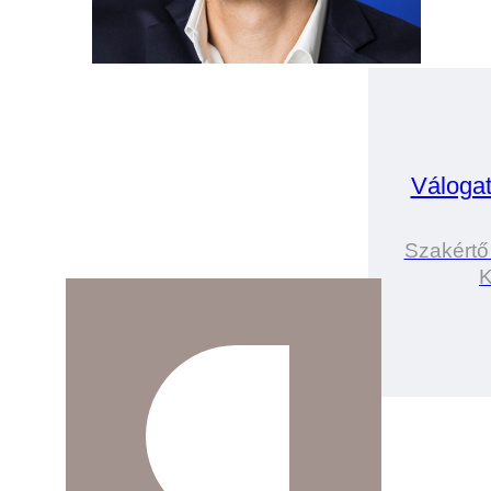
Válogat
Szakértő
K