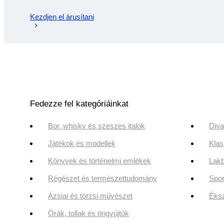
Kezdjen el árusítani
Fedezze fel kategóriáinkat
Bor, whisky és szeszes italok
Diva
Játékok és modellek
Klas
Könyvek és történelmi emlékek
Lakb
Régészet és természettudomány
Spor
Ázsiai és törzsi művészet
Éksz
Órák, tollak és öngyújtók