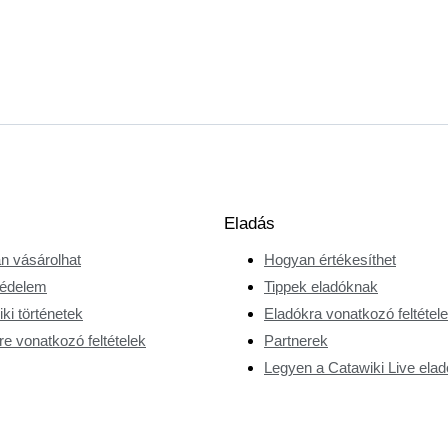
Eladás
n vásárolhat
Hogyan értékesíthet
édelem
Tippek eladóknak
ki történetek
Eladókra vonatkozó feltétel
e vonatkozó feltételek
Partnerek
Legyen a Catawiki Live elad