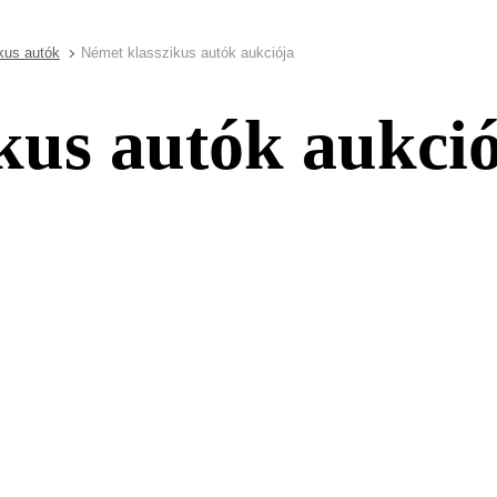
kus autók
Német klasszikus autók aukciója
kus autók aukci