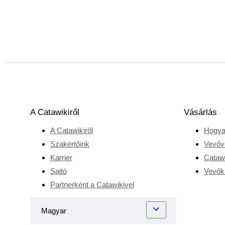
A Catawikiről
Vásárlás
A Catawikiről
Hogya
Szakértőink
Vevőv
Karrier
Catawi
Sajtó
Vevőkr
Partnerként a Catawikivel