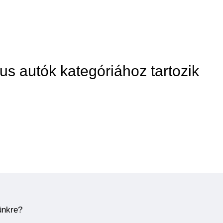
us autók kategóriához tartozik
ünkre?