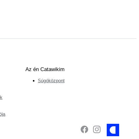
Az én Catawikim
Súgóközpont
ek
ója