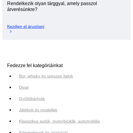
Rendelkezik olyan tárggyal, amely passzol
árverésünkre?
Kezdjen el árusítani
Fedezze fel kategóriáinkat
Bor, whisky és szeszes italok
Divat
Gyűjtőkártyák
Játékok és modellek
Klasszikus autók, motorbiciklik, automobilia
Képregények és animáció