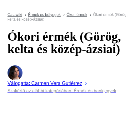
Catawiki
Érmék és bélyegek
Ókori érmék
Ókori érmék (Görög,
kelta és közép-ázsiai)
Ókori érmék (Görög,
kelta és közép-ázsiai)
Válogatta:
Carmen
Vera Gutiérrez
Szakértő az alábbi kategóriában: Érmék és bankjegyek