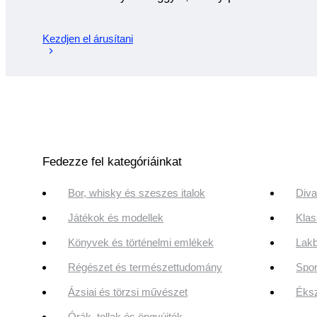
Kezdjen el árusítani
Fedezze fel kategóriáinkat
Bor, whisky és szeszes italok
Diva
Játékok és modellek
Klas
Könyvek és történelmi emlékek
Lakb
Régészet és természettudomány
Spor
Ázsiai és törzsi művészet
Éksz
Órák, tollak és öngyújtók