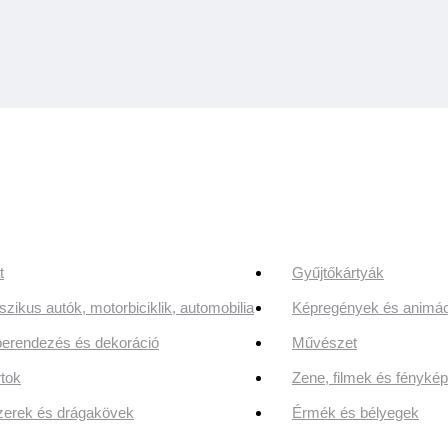
t
Gyűjtőkártyák
szikus autók, motorbiciklik, automobilia
Képregények és animác
erendezés és dekoráció
Művészet
tok
Zene, filmek és fényk
erek és drágakövek
Érmék és bélyegek