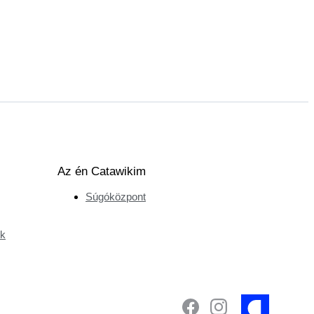
Az én Catawikim
Súgóközpont
ek