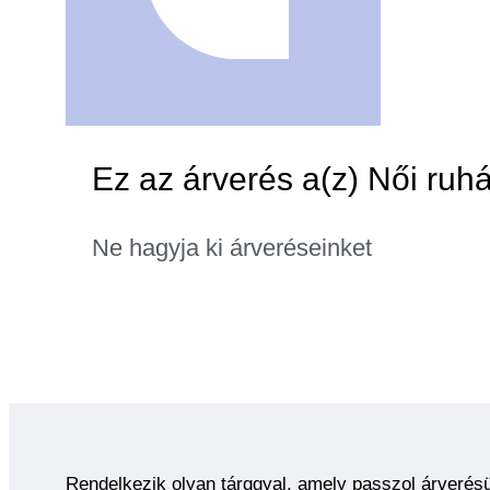
Ez az árverés a(z) Női ruhá
Ne hagyja ki árveréseinket
Rendelkezik olyan tárggyal, amely passzol árverés