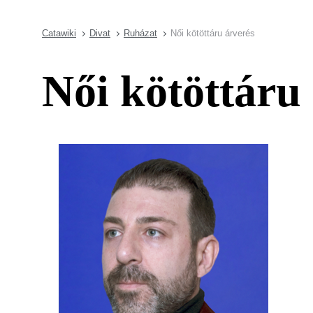
Catawiki
Divat
Ruházat
Női kötöttáru árverés
Női kötöttáru