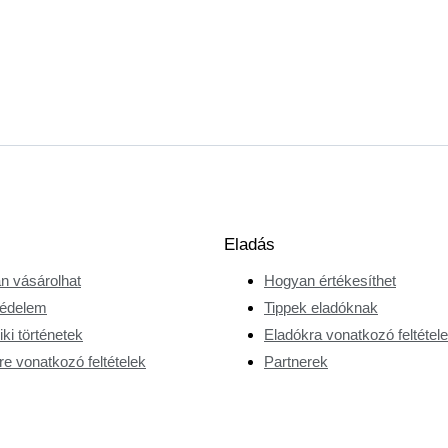
Eladás
n vásárolhat
Hogyan értékesíthet
édelem
Tippek eladóknak
ki történetek
Eladókra vonatkozó feltétel
e vonatkozó feltételek
Partnerek