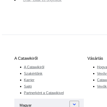
A Catawikiről
Vásárlás
A Catawikiről
Hogya
Szakértőink
Vevőv
Karrier
Catawi
Sajtó
Vevőkr
Partnerként a Catawikivel