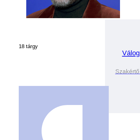
18 tárgy
Válog
Szakértő