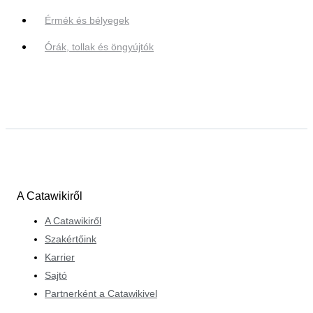
Érmék és bélyegek
Órák, tollak és öngyújtók
A Catawikiről
A Catawikiről
Szakértőink
Karrier
Sajtó
Partnerként a Catawikivel