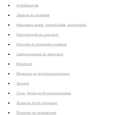
Gyűjtőkártyák
Játékok és modellek
Klasszikus autók, motorbiciklik, automobilia
Képregények és animáció
Könyvek és történelmi emlékek
Lakberendezés és dekoráció
Művészet
Régészet és természettudomány
Sportok
Zene, filmek és fényképezőgépek
Ázsiai és törzsi művészet
Ékszerek és drágakövek