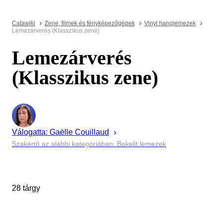
Catawiki
Zene, filmek és fényképezőgépek
Vinyl hanglemezek
Lemezárverés (Klasszikus zene)
Lemezárverés
(Klasszikus zene)
Válogatta:
Gaëlle
Couillaud
Szakértő az alábbi kategóriában: Bakelit lemezek
28 tárgy