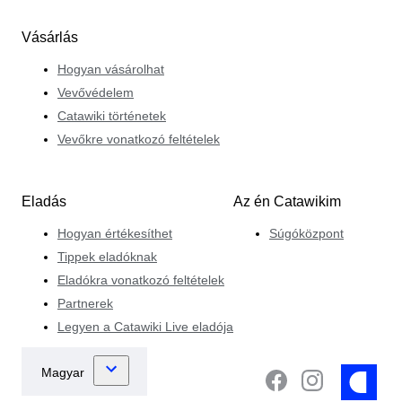
Vásárlás
Hogyan vásárolhat
Vevővédelem
Catawiki történetek
Vevőkre vonatkozó feltételek
Eladás
Az én Catawikim
Hogyan értékesíthet
Súgóközpont
Tippek eladóknak
Eladókra vonatkozó feltételek
Partnerek
Legyen a Catawiki Live eladója