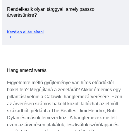
Rendelkezik olyan tárggyal, amely passzol
árverésünkre?
Kezdjen el árusítani
Hanglemezárverés
Figyelemre méltó gyűjteménye van híres előadóktól
bakeliten? Megújítaná a zenetárát? Akkor érdemes egy
pillantást vetnie a Catawiki hanglemezárverésére. Ezen
az árverésen számos bakelit között tallózhat az elmúlt
századból, például a The Beatles, Jimi Hendrix, Bob
Dylan és mások lemezei közt. A hanglemezek mellett
ezen az árverésen plakátok, fesztiválok szórólapjai és