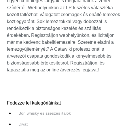
egyéb különleges tárgyak is megtalálhatók a zenei
színtérről. Webhelyünkön az LP-k széles választéka
között tallózhat: válogatott csomagok és önálló lemezek
közt egyaránt. Sok lemez tokkal vagy dobozzal is
rendelkezik a biztonságos kezelés és szállítás
érdekében. Regisztráljon webhelyünkön, és licitáljon
már ma kedvenc bakelitlemezeire. Szeretné eladni a
lemezgyűjteményét? A Catawiki professzionális
árverezői csapata gondoskodik a kényelmesebb és
biztonságosabb értékesítésről. Regisztráljon, és
tapasztalja meg az online árverezés legjavát!
Fedezze fel kategóriáinkat
Bor, whisky és szeszes italok
Divat